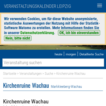
VERANSTALTUNGSKALENDER LEIPZIG
Wir verwenden Cookies, um für diese Website anonymisierte,
statistische Auswertungen der Nutzung mit Hilfe der Statistik-
Software Matomo zu erstellen. Mehr Informationen finden Sie
in unserer
Datenschutzerklärung
.
OK, ich bin einverstanden
Nein, bitte nicht
|
|
heute
morgen
Detaillierte Suche
Startseite
>
Veranstaltungen
>
Suche
> Kirchenruine Wachau
Kirchenruine Wachau
Markkleeberg-Wachau
Kirchenruine Wachau