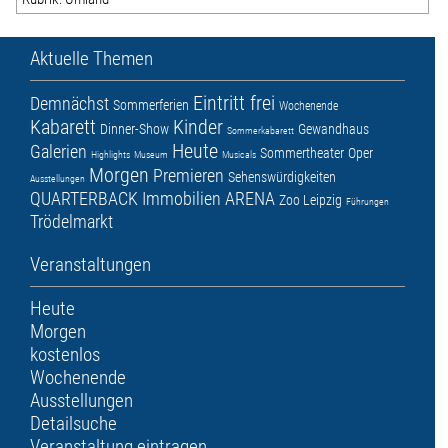
Aktuelle Themen
Eintritt frei
Demnächst
Sommerferien
Wochenende
Kabarett
Kinder
Dinner-Show
Gewandhaus
Sommerkabarett
Heute
Galerien
Sommertheater
Oper
Highlights
Museum
Musicals
Morgen
Premieren
Sehenswürdigkeiten
Ausstellungen
QUARTERBACK Immobilien ARENA
Zoo Leipzig
Führungen
Trödelmarkt
Veranstaltungen
Heute
Morgen
kostenlos
Wochenende
Ausstellungen
Detailsuche
Veranstaltung eintragen