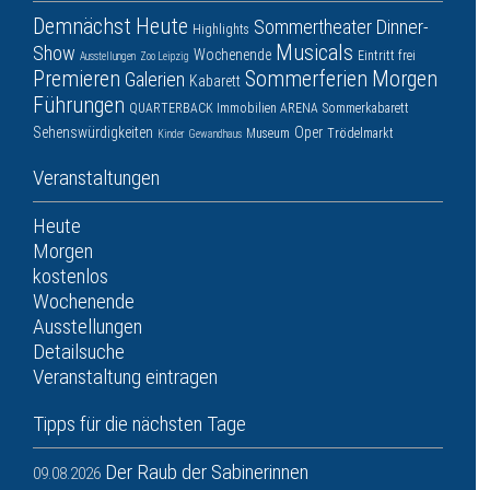
Demnächst
Heute
Sommertheater
Dinner-
Highlights
Musicals
Show
Wochenende
Eintritt frei
Ausstellungen
Zoo Leipzig
Premieren
Sommerferien
Morgen
Galerien
Kabarett
Führungen
QUARTERBACK Immobilien ARENA
Sommerkabarett
Sehenswürdigkeiten
Oper
Museum
Trödelmarkt
Kinder
Gewandhaus
Veranstaltungen
Heute
Morgen
kostenlos
Wochenende
Ausstellungen
Detailsuche
Veranstaltung eintragen
Tipps für die nächsten Tage
Der Raub der Sabinerinnen
09.08.2026