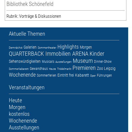
Bibliothek Schönefeld
Rubrik: Vorträge & Diskussionen
Aktuelle Themen
Highlights
Galerien
Morgen
Demnächst
Sommertheater
QUARTERBACK Immobilien ARENA
Kinder
Museum
Sehenswürdigkeiten
Musicals
Dinner-Show
Ausstellungen
Premieren
Zoo Leipzig
Gewandhaus
Sommerkabarett
Heute
Trödelmarkt
Wochenende
Eintritt frei
Kabarett
Sommerferien
Führungen
Oper
Veranstaltungen
Heute
Morgen
kostenlos
Wochenende
Ausstellungen