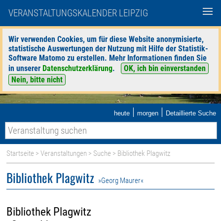
VERANSTALTUNGSKALENDER LEIPZIG
Wir verwenden Cookies, um für diese Website anonymisierte,
statistische Auswertungen der Nutzung mit Hilfe der Statistik-
Software Matomo zu erstellen. Mehr Informationen finden Sie
in unserer
Datenschutzerklärung
.
OK, ich bin einverstanden
Nein, bitte nicht
|
|
heute
morgen
Detaillierte Suche
Startseite
>
Veranstaltungen
>
Suche
> Bibliothek Plagwitz
Bibliothek Plagwitz
»Georg Maurer«
Bibliothek Plagwitz