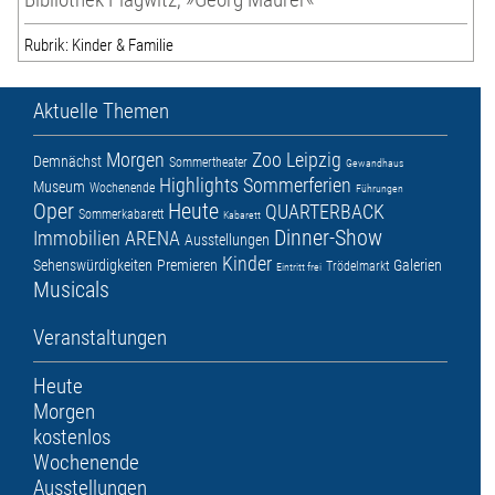
Rubrik: Kinder & Familie
Aktuelle Themen
Morgen
Zoo Leipzig
Demnächst
Sommertheater
Gewandhaus
Highlights
Sommerferien
Museum
Wochenende
Führungen
Oper
Heute
QUARTERBACK
Sommerkabarett
Kabarett
Dinner-Show
Immobilien ARENA
Ausstellungen
Kinder
Sehenswürdigkeiten
Premieren
Galerien
Trödelmarkt
Eintritt frei
Musicals
Veranstaltungen
Heute
Morgen
kostenlos
Wochenende
Ausstellungen