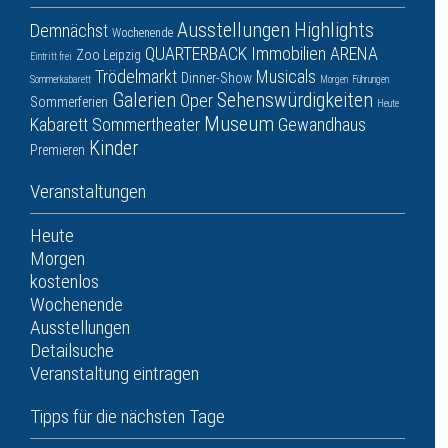
Ausstellungen
Highlights
Demnächst
Wochenende
QUARTERBACK Immobilien ARENA
Zoo Leipzig
Eintritt frei
Trödelmarkt
Musicals
Dinner-Show
Sommerkabarett
Morgen
Führungen
Galerien
Sehenswürdigkeiten
Oper
Sommerferien
Heute
Museum
Kabarett
Sommertheater
Gewandhaus
Kinder
Premieren
Veranstaltungen
Heute
Morgen
kostenlos
Wochenende
Ausstellungen
Detailsuche
Veranstaltung eintragen
Tipps für die nächsten Tage