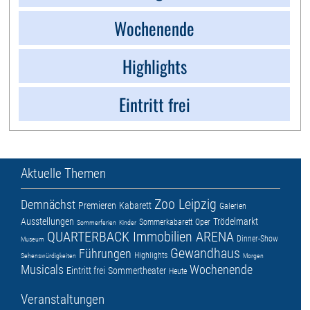
Wochenende
Highlights
Eintritt frei
Aktuelle Themen
Zoo Leipzig
Demnächst
Premieren
Kabarett
Galerien
Ausstellungen
Trödelmarkt
Sommerkabarett
Oper
Sommerferien
Kinder
QUARTERBACK Immobilien ARENA
Dinner-Show
Museum
Gewandhaus
Führungen
Highlights
Sehenswürdigkeiten
Morgen
Musicals
Wochenende
Eintritt frei
Sommertheater
Heute
Veranstaltungen