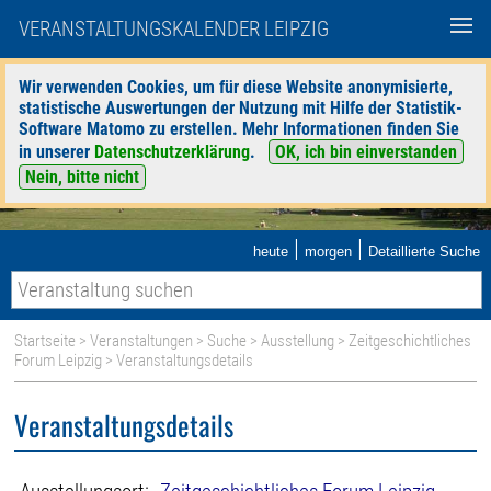
VERANSTALTUNGSKALENDER LEIPZIG
Wir verwenden Cookies, um für diese Website anonymisierte,
statistische Auswertungen der Nutzung mit Hilfe der Statistik-
Software Matomo zu erstellen. Mehr Informationen finden Sie
in unserer
Datenschutzerklärung
.
OK, ich bin einverstanden
Nein, bitte nicht
|
|
heute
morgen
Detaillierte Suche
Startseite
>
Veranstaltungen
>
Suche
>
Ausstellung
>
Zeitgeschichtliches
Forum Leipzig
> Veranstaltungsdetails
Veranstaltungsdetails