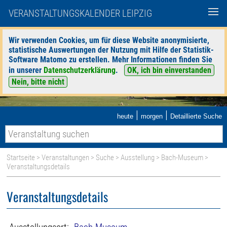
VERANSTALTUNGSKALENDER LEIPZIG
Wir verwenden Cookies, um für diese Website anonymisierte,
statistische Auswertungen der Nutzung mit Hilfe der Statistik-
Software Matomo zu erstellen. Mehr Informationen finden Sie
in unserer
Datenschutzerklärung
.
OK, ich bin einverstanden
Nein, bitte nicht
|
|
heute
morgen
Detaillierte Suche
Startseite
>
Veranstaltungen
>
Suche
>
Ausstellung
>
Bach-Museum
>
Veranstaltungsdetails
Veranstaltungsdetails