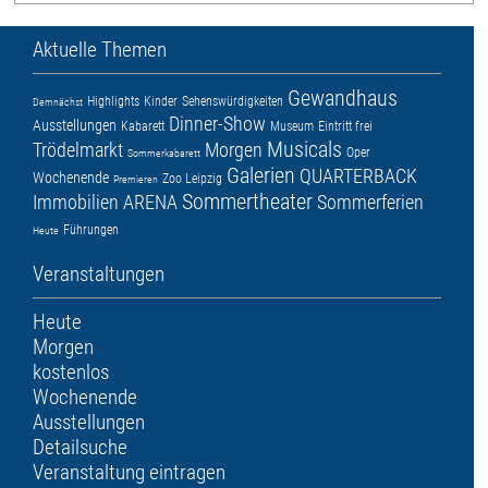
Aktuelle Themen
Gewandhaus
Highlights
Kinder
Sehenswürdigkeiten
Demnächst
Dinner-Show
Ausstellungen
Kabarett
Museum
Eintritt frei
Musicals
Trödelmarkt
Morgen
Oper
Sommerkabarett
Galerien
QUARTERBACK
Wochenende
Zoo Leipzig
Premieren
Sommertheater
Immobilien ARENA
Sommerferien
Führungen
Heute
Veranstaltungen
Heute
Morgen
kostenlos
Wochenende
Ausstellungen
Detailsuche
Veranstaltung eintragen