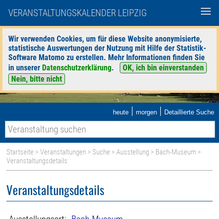
VERANSTALTUNGSKALENDER LEIPZIG
Wir verwenden Cookies, um für diese Website anonymisierte,
statistische Auswertungen der Nutzung mit Hilfe der Statistik-
Software Matomo zu erstellen. Mehr Informationen finden Sie
in unserer
Datenschutzerklärung
.
OK, ich bin einverstanden
Nein, bitte nicht
|
|
heute
morgen
Detaillierte Suche
Startseite
>
Veranstaltungen
>
Suche
>
Ausstellung
>
Bach-Museum
>
Veranstaltungsdetails
Veranstaltungsdetails