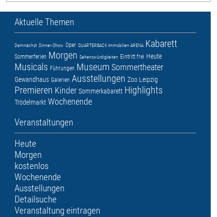
Aktuelle Themen
Kabarett
Oper
Demnächst
Dinner-Show
QUARTERBACK Immobilien ARENA
Morgen
Heute
Sommerferien
Eintritt frei
Sehenswürdigkeiten
Musicals
Museum
Sommertheater
Führungen
Ausstellungen
Gewandhaus
Zoo Leipzig
Galerien
Premieren
Highlights
Kinder
Sommerkabarett
Wochenende
Trödelmarkt
Veranstaltungen
Heute
Morgen
kostenlos
Wochenende
Ausstellungen
Detailsuche
Veranstaltung eintragen