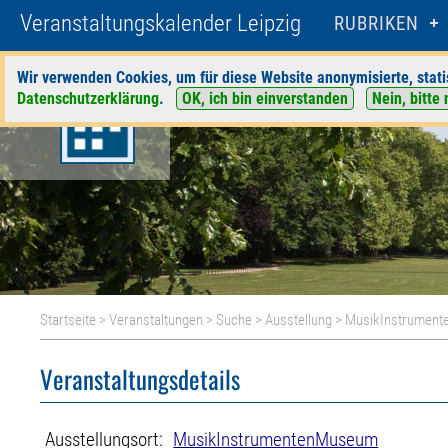
Veranstaltungskalender Leipzig
RUBRIKEN
Wir verwenden Cookies, um für diese Website anonymisierte, stati
Datenschutzerklärung
.
OK, ich bin einverstanden
Nein, bitte 
Startseite
>
Veranstaltungen
>
Suche
>
Ausstellung
>
MusikInstrumen
Veranstaltungsdetails
Ausstellungsort:
MusikInstrumentenMuseum