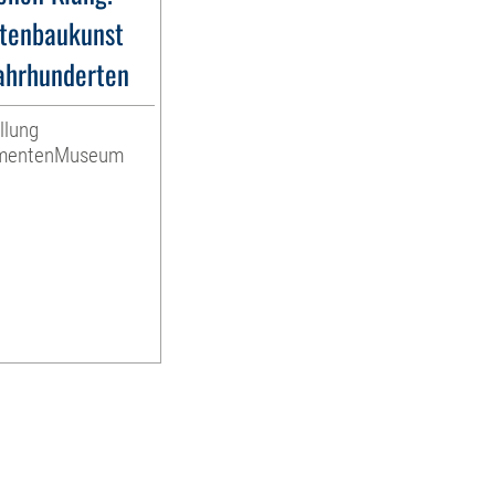
tenbaukunst
Jahrhunderten
llung
umentenMuseum