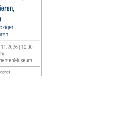
eren,
n
pziger
uren
11.2026 | 10:00
Uhr
umentenMuseum
edenes