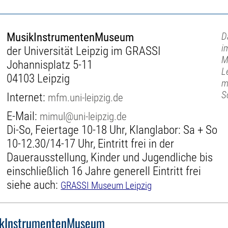
MusikInstrumentenMuseum
D
i
der Universität Leipzig im GRASSI
M
Johannisplatz 5-11
L
04103 Leipzig
m
S
Internet:
mfm.uni-leipzig.de
E-Mail:
mimul@uni-leipzig.de
Di-So, Feiertage 10-18 Uhr, Klanglabor: Sa + So
10-12.30/14-17 Uhr, Eintritt frei in der
Dauerausstellung, Kinder und Jugendliche bis
einschließlich 16 Jahre generell Eintritt frei
siehe auch:
GRASSI Museum Leipzig
kInstrumentenMuseum