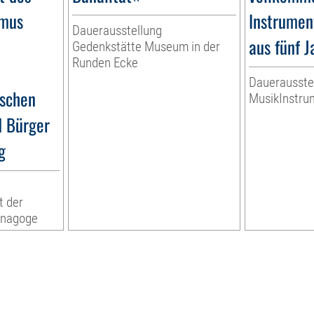
smus
Instrumen
Dauerausstellung
aus fünf 
Gedenkstätte Museum in der
Runden Ecke
Dauerausste
ischen
MusikInstr
d Bürger
g
t der
ynagoge