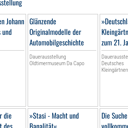
sstellung
en Johann
Glänzende
»Deutschl
s und
Originalmodelle der
Kleingärt
Automobilgeschichte
zum 21. J
Dauerausstellung
Dauerausste
Oldtimermuseum Da Capo
Deutsches
Kleingärtn
r die
»Stasi - Macht und
Die Suche
t des
Banalität«
vollkomme