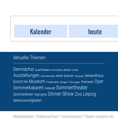
Kalender
heute
Aktuelle Themen
Demnächst
QUARTERBACK Immobilien ARENA
Kinder
Ausstellungen
Gewandhaus
Heute
Galerien
Wochenende
Musicals
Museum
Oper
Eintritt frei
Premieren
Trödelmarkt
Morgen
Führungen
Sommertheater
Sommerkabarett
Kabarett
Dinner-Show
Zoo Leipzig
Sommerferien
Highlights
Sehenswürdigkeiten
Mediadaten
|
Datenschutz
|
Impressum
|
Team Leipzig im