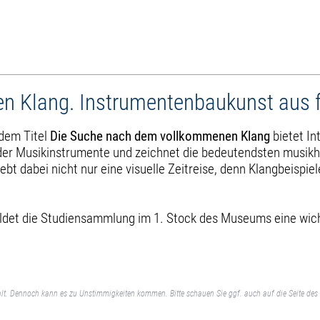
n Klang. Instrumentenbaukunst aus 
 dem Titel
Die Suche nach dem vollkommenen Klang
bietet In
lt der Musikinstrumente und zeichnet die bedeutendsten musi
ebt dabei nicht nur eine visuelle Zeitreise, denn Klangbeisp
ildet die Studiensammlung im 1. Stock des Museums eine wic
lt. Dennoch kann es zu Unstimmigkeiten kommen. Bitte schauen Sie ggf. auch auf die Seite des 