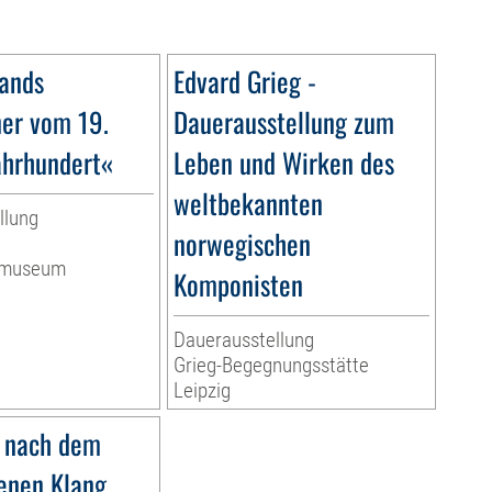
ands
Edvard Grieg -
ner vom 19.
Dauerausstellung zum
ahrhundert«
Leben und Wirken des
weltbekannten
llung
norwegischen
ermuseum
Komponisten
Dauerausstellung
Grieg-Begegnungsstätte
Leipzig
 nach dem
nen Klang.