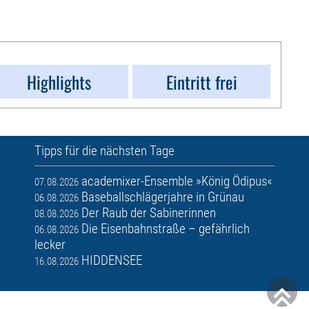
Highlights
Eintritt frei
Tipps für die nächsten Tage
academixer-Ensemble »König Ödipus«
07.08.2026
Baseballschlägerjahre in Grünau
06.08.2026
Der Raub der Sabinerinnen
08.08.2026
Die Eisenbahnstraße – gefährlich
06.08.2026
lecker
HIDDENSEE
16.08.2026