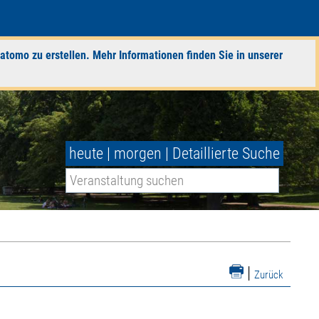
atomo zu erstellen. Mehr Informationen finden Sie in unserer
heute
|
morgen
|
Detaillierte Suche
|
Zurück