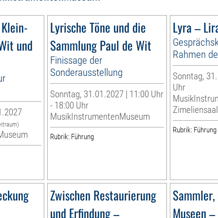
 Klein-
Lyrische Töne und die
Lyra – Lir
 Wit und
Sammlung Paul de Wit
Gesprächsk
Rahmen der
Finissage der
Sonderausstellung
Sonntag, 31.
ur
Uhr
g
Sonntag, 31.01.2027 | 11:00 Uhr
MusikInstr
- 18:00 Uhr
Zimeliensaal
1.2027
MusikInstrumentenMuseum
eitraum)
Rubrik: Führung
nMuseum
Rubrik: Führung
eckung
Zwischen Restaurierung
Sammler,
und Erfindung –
Museen – 