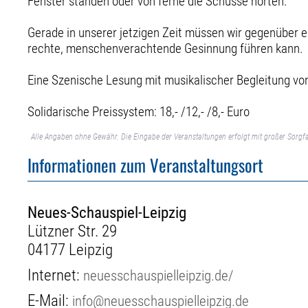
Fenster standen oder von ferne die Schüsse hörten.
Gerade in unserer jetzigen Zeit müssen wir gegenüber e
rechte, menschenverachtende Gesinnung führen kann.
Eine Szenische Lesung mit musikalischer Begleitung vo
Solidarische Preissystem: 18,- /12,- /8,- Euro
Alle Angaben ohne Gewähr. Die Eingabe der Veranstaltungen erfolgt mit großer Sorgfa
Informationen zum Veranstaltungsort
Neues-Schauspiel-Leipzig
Lützner Str. 29
04177 Leipzig
Internet:
neuesschauspielleipzig.de/
E-Mail:
info@neuesschauspielleipzig.de