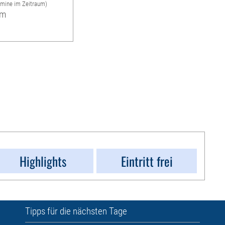
rmine im Zeitraum)
um
Highlights
Eintritt frei
Tipps für die nächsten Tage