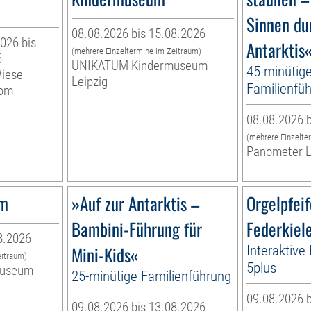
Sinnen du
08.08.2026 bis 15.08.2026
026 bis
Antarktis
(mehrere Einzeltermine im Zeitraum)
6
UNIKATUM Kindermuseum
45-minütig
Wiese
Leipzig
Familienfüh
vom
08.08.2026 b
(mehrere Einzelte
Panometer L
um
»Auf zur Antarktis –
Orgelpfei
Bambini-Führung für
Federkiel
8.2026
Mini-Kids«
Interaktive
eitraum)
5plus
museum
25-minütige Familienführung
09.08.2026 b
09.08.2026 bis 13.08.2026