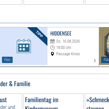
HIDDENSEE
So. 16.08.2026
18:00 Uhr
Passage Kinos
›
Film
Füh
nder & Familie
ust
Familientag im
»Schmecke
nder und
Kindermuseum
staunen –