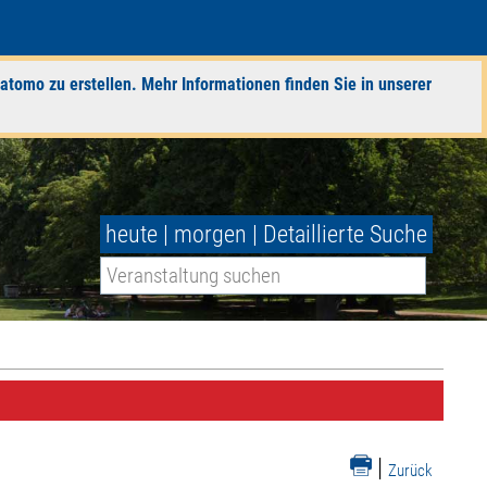
atomo zu erstellen. Mehr Informationen finden Sie in unserer
heute
|
morgen
|
Detaillierte Suche
|
Zurück