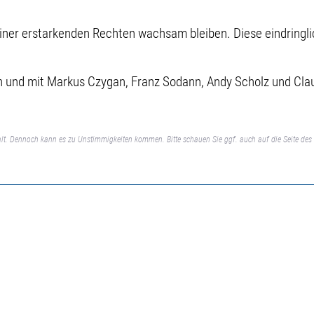
iner erstarkenden Rechten wachsam bleiben. Diese eindringli
n und mit Markus Czygan, Franz Sodann, Andy Scholz und Cla
lt. Dennoch kann es zu Unstimmigkeiten kommen. Bitte schauen Sie ggf. auch auf die Seite des 