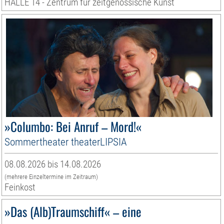
HALLE 14 - Zentrum für zeitgenössische Kunst
»Columbo: Bei Anruf – Mord!«
Sommertheater theaterLIPSIA
08.08.2026 bis 14.08.2026
(mehrere Einzeltermine im Zeitraum)
Feinkost
»Das (Alb)Traumschiff« – eine