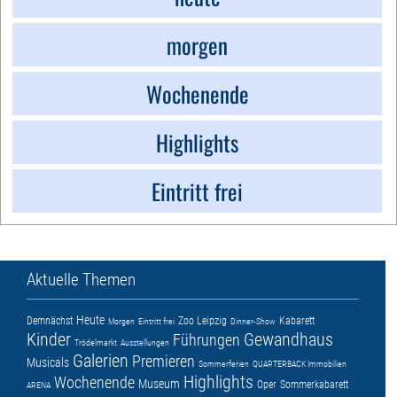
morgen
Wochenende
Highlights
Eintritt frei
Aktuelle Themen
Heute
Demnächst
Zoo Leipzig
Kabarett
Morgen
Eintritt frei
Dinner-Show
Kinder
Gewandhaus
Führungen
Trödelmarkt
Ausstellungen
Galerien
Premieren
Musicals
Sommerferien
QUARTERBACK Immobilien
Highlights
Wochenende
Museum
Oper
Sommerkabarett
ARENA