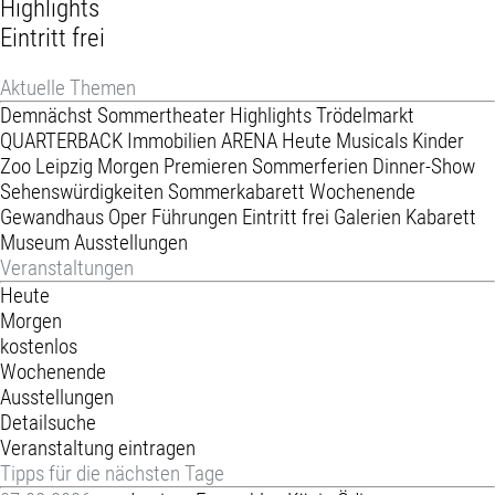
Highlights
Eintritt frei
Aktuelle Themen
Demnächst
Sommertheater
Highlights
Trödelmarkt
QUARTERBACK Immobilien ARENA
Heute
Musicals
Kinder
Zoo Leipzig
Morgen
Premieren
Sommerferien
Dinner-Show
Sehenswürdigkeiten
Sommerkabarett
Wochenende
Gewandhaus
Oper
Führungen
Eintritt frei
Galerien
Kabarett
Museum
Ausstellungen
Veranstaltungen
Heute
Morgen
kostenlos
Wochenende
Ausstellungen
Detailsuche
Veranstaltung eintragen
Tipps für die nächsten Tage