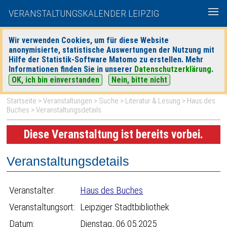
VERANSTALTUNGSKALENDER LEIPZIG
Wir verwenden Cookies, um für diese Website
anonymisierte, statistische Auswertungen der Nutzung mit
|
|
Hilfe der Statistik-Software Matomo zu erstellen. Mehr
heute
morgen
Detaillierte Suche
Informationen finden Sie in unserer
Datenschutzerklärung
.
OK, ich bin einverstanden
Nein, bitte nicht
Startseite
>
Veranstaltungen
>
Suche
>
Literatur & Lesung
>
Haus des
Buches
> Veranstaltungsdetails
Diese Veranstaltung ist bereits vorbei.
Veranstaltungsdetails
Veranstalter:
Haus des Buches
Veranstaltungsort:
Leipziger Stadtbibliothek
Datum:
Dienstag, 06.05.2025