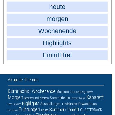
heute
morgen
Wochenende
Highlights
Eintritt frei
Aktuelle Themen
Demnächst
Wochenende
Museum
Zoo Leipzig
Kinder
Morgen
Kabarett
Sommerferien
Sehenswürdigkeiten
Sommertheater
Highlights
Ausstellungen
Gewandhaus
Trödelmarkt
Oper
Galerien
Führungen
Sommerkabarett
QUARTERBACK
Heute
Premieren