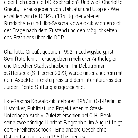
eigentlich über die DDR schreiben? Und wie? Charlotte
Gneuß, Herausgeberin von »Diktatur und Utopie - Wie
erzählen wir die DDR?« (135. Jg. der »Neuen
Rundschau«) und Ilko-Sascha Kowalczuk widmen sich
der Frage nach dem Zustand und den Möglichkeiten
des Erzählens über die DDR.
Charlotte Gneuß, geboren 1992 in Ludwigsburg, ist
Schriftstellerin, Herausgeberin mehrerer Anthologien
und Dresdner Stadtschreiberin. Ihr Debütroman
»Gittersee« (S. Fischer 2023) wurde unter anderem mit
dem Aspekte Literaturpreis und dem Literaturpreis der
Jürgen-Ponto-Stiftung ausgezeichnet.
Ilko-Sascha Kowalczuk, geboren 1967 in Ost-Berlin, ist
Historiker, Publizist und Projektleiter im Stasi-
Unterlagen-Archiv. Zuletzt erschien bei C.H. Beck
seine zweibändige Ulbricht-Biographie, im August folgt
dort »Freiheitsschock - Eine andere Geschichte
Ostdeutschlands von 1989 bis heute«.