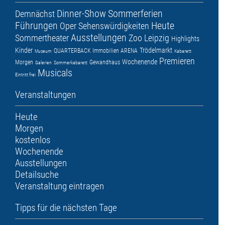
Dinner-Show
Sommerferien
Demnächst
Führungen
Heute
Oper
Sehenswürdigkeiten
Ausstellungen
Sommertheater
Zoo Leipzig
Highlights
Kinder
Trödelmarkt
QUARTERBACK Immobilien ARENA
Museum
Kabarett
Premieren
Wochenende
Morgen
Gewandhaus
Galerien
Sommerkabarett
Musicals
Eintritt frei
Veranstaltungen
Heute
Morgen
kostenlos
Wochenende
Ausstellungen
Detailsuche
Veranstaltung eintragen
Tipps für die nächsten Tage