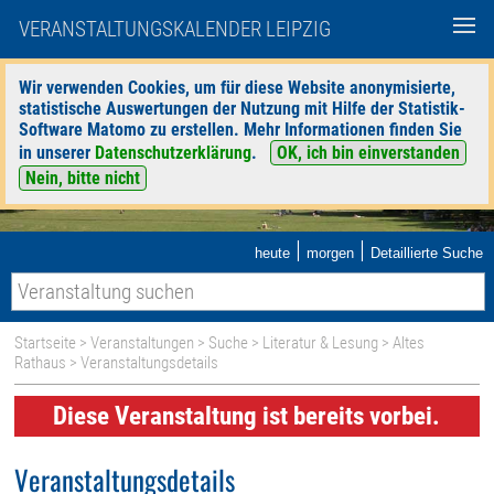
VERANSTALTUNGSKALENDER LEIPZIG
Wir verwenden Cookies, um für diese Website anonymisierte,
statistische Auswertungen der Nutzung mit Hilfe der Statistik-
Software Matomo zu erstellen. Mehr Informationen finden Sie
in unserer
Datenschutzerklärung
.
OK, ich bin einverstanden
Nein, bitte nicht
|
|
heute
morgen
Detaillierte Suche
Startseite
>
Veranstaltungen
>
Suche
>
Literatur & Lesung
>
Altes
Rathaus
> Veranstaltungsdetails
Diese Veranstaltung ist bereits vorbei.
Veranstaltungsdetails