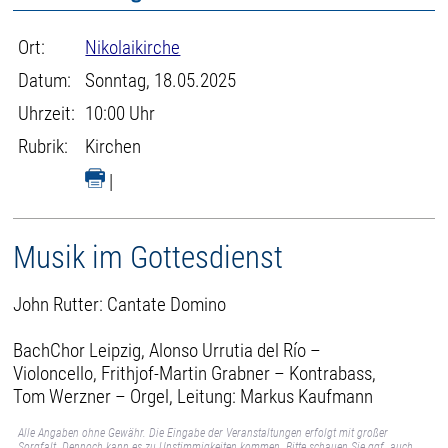
Ort:
Nikolaikirche
Datum:
Sonntag, 18.05.2025
Uhrzeit:
10:00 Uhr
Rubrik:
Kirchen
|
Musik im Gottesdienst
John Rutter: Cantate Domino
BachChor Leipzig, Alonso Urrutia del Río –
Violoncello, Frithjof-Martin Grabner – Kontrabass,
Tom Werzner – Orgel, Leitung: Markus Kaufmann
Alle Angaben ohne Gewähr. Die Eingabe der Veranstaltungen erfolgt mit großer
Sorgfalt. Dennoch kann es zu Unstimmigkeiten kommen. Bitte schauen Sie ggf. auch