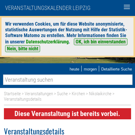
VERANSTALTUNGSKALENDER LEIPZIG
Wir verwenden Cookies, um für diese Website anonymisierte,
statistische Auswertungen der Nutzung mit Hilfe der Statistik-
Software Matomo zu erstellen. Mehr Informationen finden Sie
in unserer
Datenschutzerklärung
.
OK, ich bin einverstanden
Nein, bitte nicht
|
|
heute
morgen
Detaillierte Suche
Startseite
>
Veranstaltungen
>
Suche
>
Kirchen
>
Nikolaikirche
>
Veranstaltungsdetails
Diese Veranstaltung ist bereits vorbei.
Veranstaltungsdetails