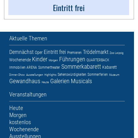
Eintritt frei
Aktuelle Themen
Demnächst
Eintritt frei
Trödelmarkt
Oper
Premieren
Zoo Leipzig
Kinder
Führungen
Wochenende
QUARTERBACK
Morgen
Sommerkabarett
Kabarett
Immobilien ARENA
Sommertheater
Sehenswürdigkeiten
Sommerferien
Dinner-Show
Ausstellungen
Highlights
Museum
Gewandhaus
Galerien
Musicals
Heute
Veranstaltungen
Heute
Morgen
kostenlos
Wochenende
Ausstellungen