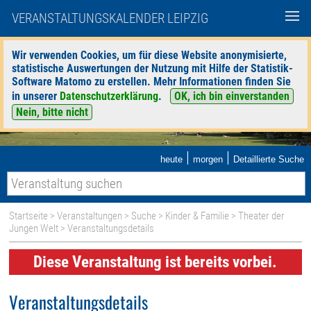
VERANSTALTUNGSKALENDER LEIPZIG
Wir verwenden Cookies, um für diese Website anonymisierte,
statistische Auswertungen der Nutzung mit Hilfe der Statistik-
Software Matomo zu erstellen. Mehr Informationen finden Sie
in unserer
Datenschutzerklärung
.
OK, ich bin einverstanden
Nein, bitte nicht
|
|
heute
morgen
Detaillierte Suche
Startseite
>
Veranstaltungen
>
Suche
>
Kinder & Familie
>
Theater der
Jungen Welt
> Veranstaltungsdetails
Diese Veranstaltung ist bereits vorbei.
Veranstaltungsdetails