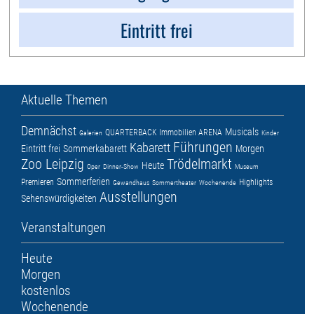
Eintritt frei
Aktuelle Themen
Demnächst
Musicals
QUARTERBACK Immobilien ARENA
Galerien
Kinder
Führungen
Kabarett
Eintritt frei
Sommerkabarett
Morgen
Zoo Leipzig
Trödelmarkt
Heute
Oper
Dinner-Show
Museum
Sommerferien
Premieren
Highlights
Gewandhaus
Sommertheater
Wochenende
Ausstellungen
Sehenswürdigkeiten
Veranstaltungen
Heute
Morgen
kostenlos
Wochenende