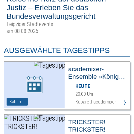
Justiz – Erleben Sie das
Bundesverwaltungsgericht
Leipziger Stadtevents
am 08.08.2026
AUSGEWÄHLTE TAGESTIPPS
academixer-
Ensemble »König
Ödipus«
HEUTE
20:00 Uhr
›
Kabarett academixer
Kabarett
TRICKSTER!
TRICKSTER!