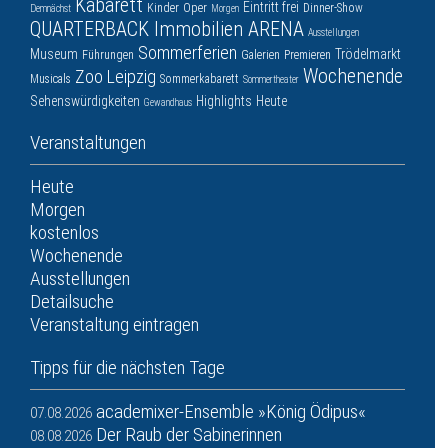
Kabarett
Eintritt frei
Kinder
Oper
Dinner-Show
Demnächst
Morgen
QUARTERBACK Immobilien ARENA
Ausstellungen
Sommerferien
Museum
Trödelmarkt
Führungen
Galerien
Premieren
Wochenende
Zoo Leipzig
Musicals
Sommerkabarett
Sommertheater
Sehenswürdigkeiten
Highlights
Heute
Gewandhaus
Veranstaltungen
Heute
Morgen
kostenlos
Wochenende
Ausstellungen
Detailsuche
Veranstaltung eintragen
Tipps für die nächsten Tage
academixer-Ensemble »König Ödipus«
07.08.2026
Der Raub der Sabinerinnen
08.08.2026