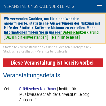
VERANSTALTUNGSKALENDER LEIPZIG
Wir verwenden Cookies, um für diese Website
anonymisierte, statistische Auswertungen der Nutzung mit
|
|
Hilfe der Statistik-Software Matomo zu erstellen. Mehr
heute
morgen
Detaillierte Suche
Informationen finden Sie in unserer
Datenschutzerklärung
.
OK, ich bin einverstanden
Nein, bitte nicht
Startseite
>
Veranstaltungen
>
Suche
>
Messen & Kongresse
>
Städtisches Kaufhaus
> Veranstaltungsdetails
Diese Veranstaltung ist bereits vorbei.
Veranstaltungsdetails
Ort:
Städtisches Kaufhaus
| Institut für
Musikwissenschaft der Universität Leipzig,
Aufgang E