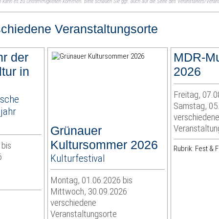
ch kann es zu Unstimmigkeiten kommen. Bitte schauen Sie ggf. auch auf die Seite des Veranstalters/Verans
schiedene Veranstaltungsorte
hr der
MDR-Mu
tur in
2026
Freitag, 07.0
ische
Samstag, 05
jahr
verschieden
Veranstaltun
Grünauer
Kultursommer 2026
 bis
Rubrik: Fest & F
6
Kulturfestival
Montag, 01.06.2026 bis
Mittwoch, 30.09.2026
verschiedene
Veranstaltungsorte