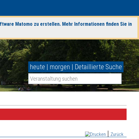
ftware Matomo zu erstellen. Mehr Informationen finden Sie in
heute
|
morgen
|
Detaillierte Suche
|
Zurück