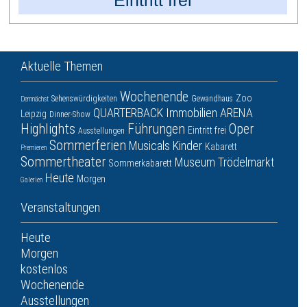
Eintritt frei
Aktuelle Themen
Wochenende
Zoo
Sehenswürdigkeiten
Gewandhaus
Demnächst
QUARTERBACK Immobilien ARENA
Leipzig
Dinner-Show
Highlights
Führungen
Oper
Eintritt frei
Ausstellungen
Sommerferien
Musicals
Kinder
Kabarett
Premieren
Sommertheater
Museum
Trödelmarkt
Sommerkabarett
Heute
Morgen
Galerien
Veranstaltungen
Heute
Morgen
kostenlos
Wochenende
Ausstellungen