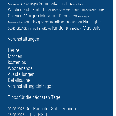
Sommerkabarett
Ausstellungen
Demnächst
Gewandhaus
Wochenende
Eintritt frei
Sommertheater
Oper
Trödelmarkt
Heute
Morgen
Museum
Galerien
Premieren
Führungen
Highlights
Zoo Leipzig
Sehenswürdigkeiten
Kabarett
Sommerferien
Kinder
Musicals
QUARTERBACK Immobilien ARENA
Dinner-Show
Veranstaltungen
Heute
Morgen
kostenlos
Wochenende
Ausstellungen
Detailsuche
Veranstaltung eintragen
Tipps für die nächsten Tage
Der Raub der Sabinerinnen
08.08.2026
HIDDENSEE
16.08.2026