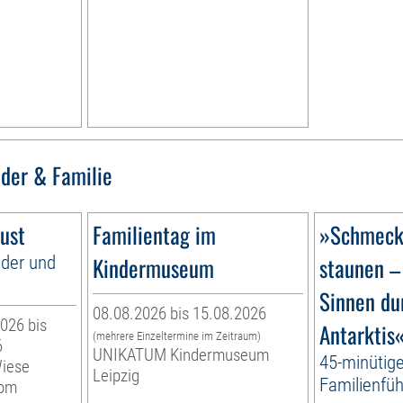
nder & Familie
ust
Familientag im
»Schmecke
nder und
Kindermuseum
staunen –
Sinnen du
08.08.2026 bis 15.08.2026
026 bis
Antarktis
(mehrere Einzeltermine im Zeitraum)
6
UNIKATUM Kindermuseum
45-minütig
Wiese
Leipzig
Familienfüh
vom