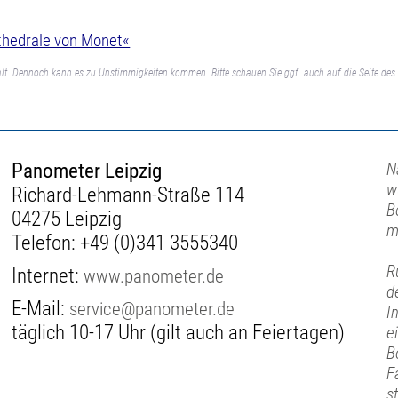
thedrale von Monet«
lt. Dennoch kann es zu Unstimmigkeiten kommen. Bitte schauen Sie ggf. auch auf die Seite des 
Panometer Leipzig
N
w
Richard-Lehmann-Straße 114
B
04275 Leipzig
m
Telefon:
+49 (0)341 3555340
R
Internet:
www.panometer.de
d
E-Mail:
service@panometer.de
I
täglich 10-17 Uhr (gilt auch an Feiertagen)
e
B
F
s