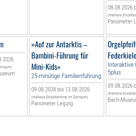
08.08.2026 b
(mehrere Einzelte
Panometer L
um
»Auf zur Antarktis –
Orgelpfei
Bambini-Führung für
Federkiel
8.2026
Mini-Kids«
Interaktive
eitraum)
5plus
museum
25-minütige Familienführung
09.08.2026 b
09.08.2026 bis 13.08.2026
(mehrere Einzelte
(mehrere Einzeltermine im Zeitraum)
Bach-Muse
Panometer Leipzig