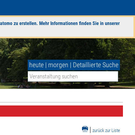
atomo zu erstellen. Mehr Informationen finden Sie in unserer
heute
|
morgen
|
Detaillierte Suche
|
zurück zur Liste