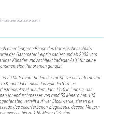
Veranstalters/Veranstaltungsortes.
ach einer längeren Phase des Dornröschenschlafs
urde der Gasometer Leipzig saniert und ab 2003 vom
erliner Künstler und Architekt Yadegar Asisi für seine
onumentalen Panoramen genutzt.
und 50 Meter vom Boden bis zur Spitze der Laterne auf
em Kuppeldach misst das zylinderförmige
ndustriedenkmal aus dem Jahr 1910 in Leipzig, das
inen Innendurchmesser von rund 55 Metern hat. 125
ogenfenster, verteilt auf vier Stockwerke, zieren die
assade des ockerfarbenen Ziegelbaus, dessen Mauern
tellenweis e bis zu 1,50 Meter dick sind.