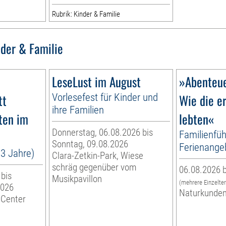
Rubrik: Kinder & Familie
nder & Familie
LeseLust im August
»Abenteue
tt
Vorlesefest für Kinder und
Wie die e
ihre Familien
ten im
lebten«
Donnerstag, 06.08.2026 bis
Familienfüh
Sonntag, 09.08.2026
Ferienange
13 Jahre)
Clara-Zetkin-Park, Wiese
schräg gegenüber vom
06.08.2026 b
 bis
Musikpavillon
(mehrere Einzelte
2026
Naturkunde
 Center