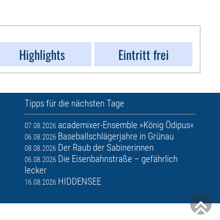
Highlights
Eintritt frei
Tipps für die nächsten Tage
academixer-Ensemble »König Ödipus«
07.08.2026
Baseballschlägerjahre in Grünau
06.08.2026
Der Raub der Sabinerinnen
08.08.2026
Die Eisenbahnstraße – gefährlich
06.08.2026
lecker
HIDDENSEE
16.08.2026