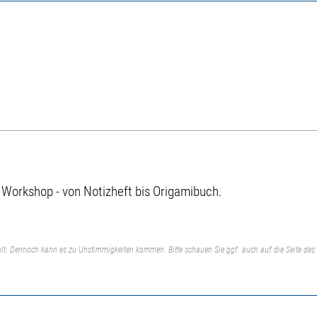
 Workshop - von Notizheft bis Origamibuch.
lt. Dennoch kann es zu Unstimmigkeiten kommen. Bitte schauen Sie ggf. auch auf die Seite des 