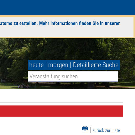
atomo zu erstellen. Mehr Informationen finden Sie in unserer
heute
|
morgen
|
Detaillierte Suche
|
zurück zur Liste