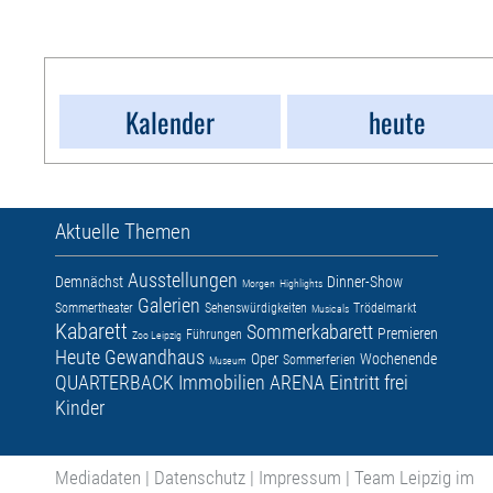
Kalender
heute
Aktuelle Themen
Ausstellungen
Demnächst
Dinner-Show
Morgen
Highlights
Galerien
Sommertheater
Sehenswürdigkeiten
Trödelmarkt
Musicals
Kabarett
Sommerkabarett
Premieren
Führungen
Zoo Leipzig
Heute
Gewandhaus
Oper
Wochenende
Sommerferien
Museum
QUARTERBACK Immobilien ARENA
Eintritt frei
Kinder
Mediadaten
|
Datenschutz
|
Impressum
|
Team Leipzig im