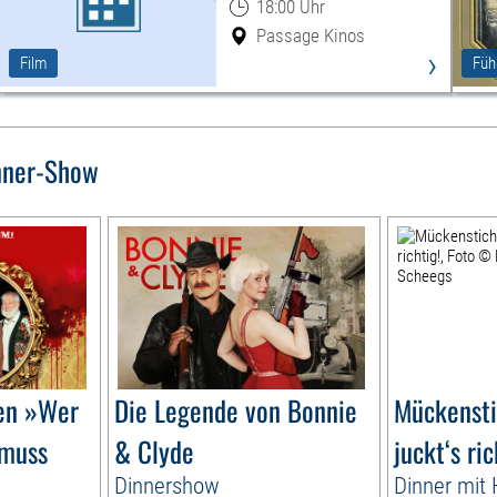
18:00 Uhr
Passage Kinos
›
Film
Füh
nner-Show
gen »Wer
Die Legende von Bonnie
Mückensti
 muss
& Clyde
juckt‘s ric
Dinnershow
Dinner mit H