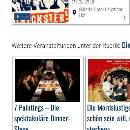
20:00 Uhr
Galerie Hotel Leipziger
›
Hof
Bühne
Di
Weitere Veranstaltungen unter der Rubrik:
7 Paintings – Die
Die Mordslusti
spektakuläre Dinner-
schön sein will,
Show
sterben«