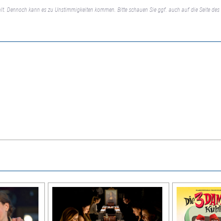
lt. Dennoch kann es zu Unstimmigkeiten kommen. Bitte schauen Sie ggf. auch auf die Seite des 