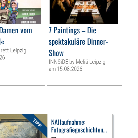
 Damen vom
7 Paintings – Die
l«
spektakuläre Dinner-
rett Leipzig
Show
26
INNSiDE by Meliá Leipzig
am 15.08.2026
NAHaufnahme:
Fotografiegeschichten
Leipzigs