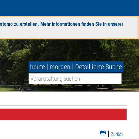
atomo zu erstellen. Mehr Informationen finden Sie in unserer
heute
|
morgen
|
Detaillierte Suche
|
Zurück