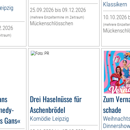
Klassikern
eipzig
25.09.2026 bis 09.12.2026
10.10.2026 b
(mehrere Einzeltermine im Zeitraum)
Mückenschlösschen
(mehrere Einzelte
2.2026
Mückenschl
eitraum)
n
ans
Drei Haselnüsse für
Zum Verna
medy-
Aschenbrödel
schade
´s Gans«
Komödie Leipzig
Weihnachts
Dinnershow 