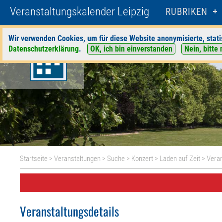
Veranstaltungskalender Leipzig
RUBRIKEN
Wir verwenden Cookies, um für diese Website anonymisierte, stati
Datenschutzerklärung
.
OK, ich bin einverstanden
Nein, bitte 
Startseite
>
Veranstaltungen
>
Suche
>
Konzert
>
Laden auf Zeit
> Veran
Veranstaltungsdetails