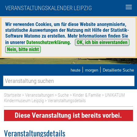
VERANSTALTUNGSKALENDER LEIPZIG
Wir verwenden Cookies, um für diese Website anonymisierte,
statistische Auswertungen der Nutzung mit Hilfe der Statistik-
Software Matomo zu erstellen. Mehr Informationen finden Sie
in unserer
Datenschutzerklärung
.
OK, ich bin einverstanden
Nein, bitte nicht
|
|
heute
morgen
Detaillierte Suche
Startseite
>
Veranstaltungen
>
Suche
>
Kinder & Familie
>
UNIKATUM
Kindermuseum Leipzig
> Veranstaltungsdetails
Diese Veranstaltung ist bereits vorbei.
Veranstaltungsdetails