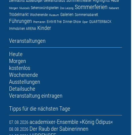
Gewandhaus
Sommertheater
Highlights
Demnächst
Heute
Ausstellungen
Sommerferien
Sehenswürdigkeiten
Morgen
Musicals
Zoo Leipzig
Kabarett
Trödelmarkt
Galerien
Wochenende
Sommerkabarett
Museum
Führungen
Eintritt frei
Dinner-Show
QUARTERBACK
Premieren
Oper
Kinder
Immobilien ARENA
Veranstaltungen
Heute
Morgen
kostenlos
Wochenende
Ausstellungen
Detailsuche
Veranstaltung eintragen
Tipps für die nächsten Tage
academixer-Ensemble »König Ödipus«
07.08.2026
Der Raub der Sabinerinnen
08.08.2026