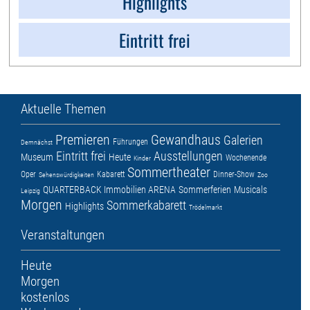
Highlights
Eintritt frei
Aktuelle Themen
Premieren
Gewandhaus
Galerien
Führungen
Demnächst
Eintritt frei
Ausstellungen
Museum
Heute
Wochenende
Kinder
Sommertheater
Oper
Kabarett
Dinner-Show
Sehenswürdigkeiten
Zoo
QUARTERBACK Immobilien ARENA
Sommerferien
Musicals
Leipzig
Morgen
Sommerkabarett
Highlights
Trödelmarkt
Veranstaltungen
Heute
Morgen
kostenlos