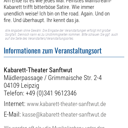
Am Ende ist es wie jedes Mal: Feinstes Mainstream-
Kabarett trifft bitterböse Satire. Wie immer
unendlich weise! Ich bin on the road. Again. Und on
fire. Und überhaupt. Ihr kennt das ja.
Alle Angaben ohne Gewähr. Die Eingabe der Veranstaltungen erfolgt mit großer
Sorgfalt. Dennoch kann es zu Unstimmigkeiten kommen. Bitte schauen Sie ggf. auch
auf die Seite des Veranstalters/Veranstaltungsortes.
Informationen zum Veranstaltungsort
Kabarett-Theater Sanftwut
Mädlerpassage / Grimmaische Str. 2-4
04109 Leipzig
Telefon:
+49 (0)341 9612346
Internet:
www.kabarett-theater-sanftwut.de
E-Mail:
kasse@kabarett-theater-sanftwut.de