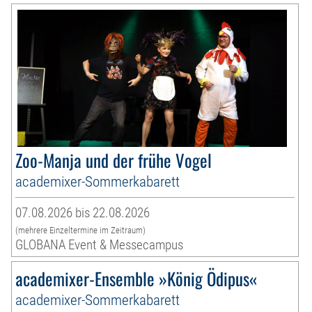
Zoo-Manja und der frühe Vogel
academixer-Sommerkabarett
07.08.2026 bis 22.08.2026
(mehrere Einzeltermine im Zeitraum)
GLOBANA Event & Messecampus
academixer-Ensemble »König Ödipus«
academixer-Sommerkabarett