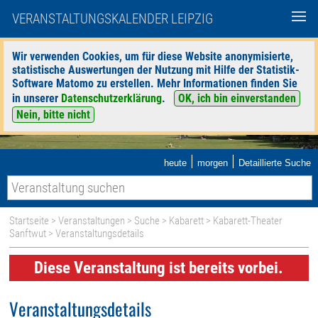
VERANSTALTUNGSKALENDER LEIPZIG
Wir verwenden Cookies, um für diese Website anonymisierte,
statistische Auswertungen der Nutzung mit Hilfe der Statistik-
Software Matomo zu erstellen. Mehr Informationen finden Sie
in unserer
Datenschutzerklärung
.
OK, ich bin einverstanden
Nein, bitte nicht
|
|
heute
morgen
Detaillierte Suche
Startseite
>
Veranstaltungen
>
Suche
>
Kabarett
>
Kabarett-Theater
Sanftwut
> Veranstaltungsdetails
Diese Veranstaltung ist bereits vorbei.
Veranstaltungsdetails