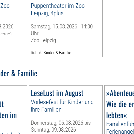
 Zoo
Puppentheater im Zoo
Leipzig, 4plus
8.2026
Samstag, 15.08.2026 | 14:30
Uhr
eitraum)
Zoo Leipzig
Rubrik: Kinder & Familie
nder & Familie
LeseLust im August
»Abenteue
tt
Vorlesefest für Kinder und
Wie die e
ihre Familien
ten im
lebten«
Donnerstag, 06.08.2026 bis
Familienfüh
Sonntag, 09.08.2026
Ferienange