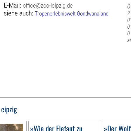
E-Mail:
office@zoo-leipzig.de
Ö
siehe auch:
2
Tropenerlebniswelt Gondwanaland
0
0
0
a
Leipzig
»Wie der Elefant zu
»Der Wolf