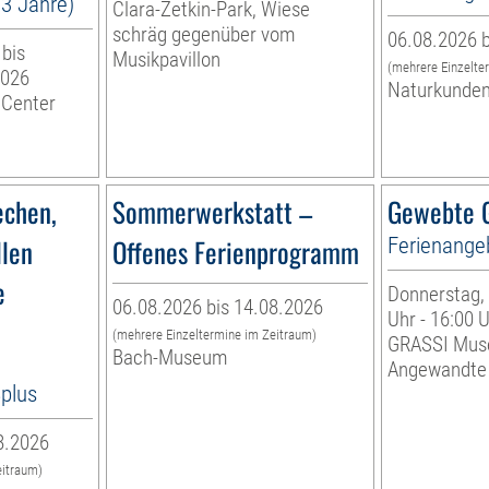
13 Jahre)
Clara-Zetkin-Park, Wiese
schräg gegenüber vom
06.08.2026 b
 bis
Musikpavillon
(mehrere Einzelte
2026
Naturkunde
 Center
echen,
Sommerwerkstatt –
Gewebte G
llen
Offenes Ferienprogramm
Ferienange
e
Donnerstag, 
06.08.2026 bis 14.08.2026
Uhr - 16:00 
(mehrere Einzeltermine im Zeitraum)
GRASSI Mus
Bach-Museum
Angewandte
8plus
8.2026
eitraum)