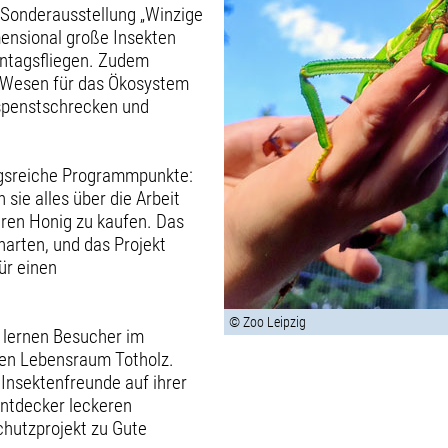
-Sonderausstellung „Winzige
mensional große Insekten
intagsfliegen. Zudem
n Wesen für das Ökosystem
spenstschrecken und
ngsreiche Programmpunkte:
sie alles über die Arbeit
eren Honig zu kaufen. Das
arten, und das Projekt
ür einen
© Zoo Leipzig
, lernen Besucher im
den Lebensraum Totholz.
 Insektenfreunde auf ihrer
Entdecker leckeren
chutzprojekt zu Gute