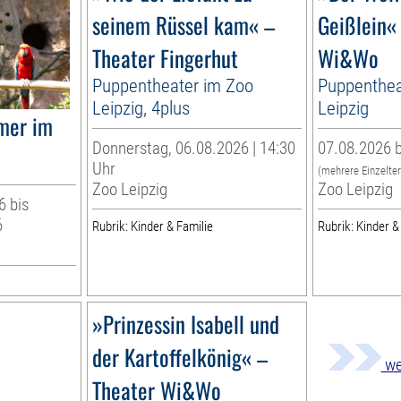
seinem Rüssel kam« –
Geißlein«
Theater Fingerhut
Wi&Wo
Puppentheater im Zoo
Puppenthea
Leipzig, 4plus
Leipzig
mer im
Donnerstag, 06.08.2026 | 14:30
07.08.2026 b
Uhr
(mehrere Einzelte
Zoo Leipzig
Zoo Leipzig
6 bis
6
Rubrik: Kinder & Familie
Rubrik: Kinder &
»Prinzessin Isabell und
der Kartoffelkönig« –
we
Theater Wi&Wo