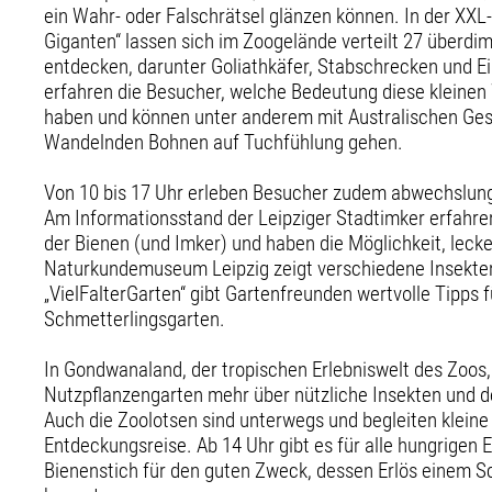
ein Wahr- oder Falschrätsel glänzen können. In der XXL
Giganten“ lassen sich im Zoogelände verteilt 27 überdi
entdecken, darunter Goliathkäfer, Stabschrecken und E
erfahren die Besucher, welche Bedeutung diese kleine
haben und können unter anderem mit Australischen Ge
Wandelnden Bohnen auf Tuchfühlung gehen.
Von 10 bis 17 Uhr erleben Besucher zudem abwechslu
Am Informationsstand der Leipziger Stadtimker erfahren 
der Bienen (und Imker) und haben die Möglichkeit, leck
Naturkundemuseum Leipzig zeigt verschiedene Insekten
„VielFalterGarten“ gibt Gartenfreunden wertvolle Tipps f
Schmetterlingsgarten.
In Gondwanaland, der tropischen Erlebniswelt des Zoos
Nutzpflanzengarten mehr über nützliche Insekten und 
Auch die Zoolotsen sind unterwegs und begleiten kleine
Entdeckungsreise. Ab 14 Uhr gibt es für alle hungrigen 
Bienenstich für den guten Zweck, dessen Erlös einem S