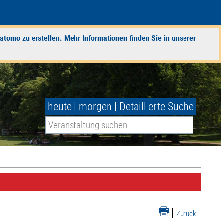
atomo zu erstellen. Mehr Informationen finden Sie in unserer
heute
|
morgen
|
Detaillierte Suche
|
Zurück