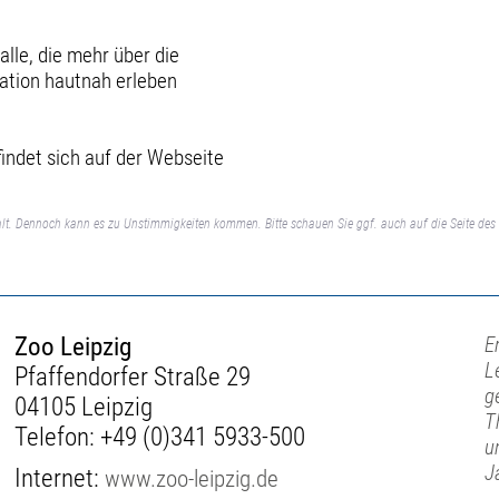
alle, die mehr über die
nation hautnah erleben
indet sich auf der Webseite
lt. Dennoch kann es zu Unstimmigkeiten kommen. Bitte schauen Sie ggf. auch auf die Seite des 
Zoo Leipzig
E
L
Pfaffendorfer Straße 29
g
04105 Leipzig
T
Telefon:
+49 (0)341 5933-500
u
J
Internet:
www.zoo-leipzig.de