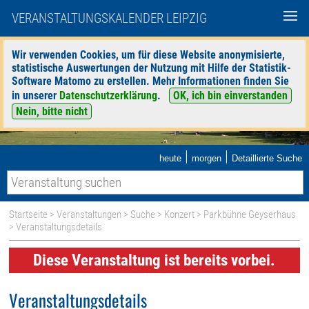
VERANSTALTUNGSKALENDER LEIPZIG
Wir verwenden Cookies, um für diese Website anonymisierte,
statistische Auswertungen der Nutzung mit Hilfe der Statistik-
Software Matomo zu erstellen. Mehr Informationen finden Sie
in unserer
Datenschutzerklärung
.
OK, ich bin einverstanden
Nein, bitte nicht
|
|
heute
morgen
Detaillierte Suche
Startseite
>
Veranstaltungen
>
Suche
>
Konzert
>
Parkbühne Geyserhaus
> Veranstaltungsdetails
Diese Veranstaltung ist bereits vorbei.
Veranstaltungsdetails