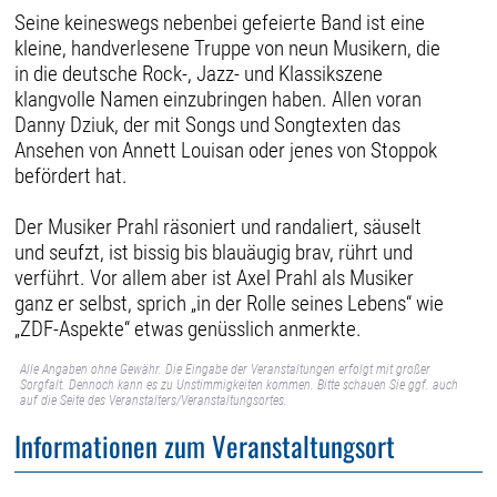
Seine keineswegs nebenbei gefeierte Band ist eine
kleine, handverlesene Truppe von neun Musikern, die
in die deutsche Rock-, Jazz- und Klassikszene
klangvolle Namen einzubringen haben. Allen voran
Danny Dziuk, der mit Songs und Songtexten das
Ansehen von Annett Louisan oder jenes von Stoppok
befördert hat.
Der Musiker Prahl räsoniert und randaliert, säuselt
und seufzt, ist bissig bis blauäugig brav, rührt und
verführt. Vor allem aber ist Axel Prahl als Musiker
ganz er selbst, sprich „in der Rolle seines Lebens“ wie
„ZDF-Aspekte“ etwas genüsslich anmerkte.
Alle Angaben ohne Gewähr. Die Eingabe der Veranstaltungen erfolgt mit großer
Sorgfalt. Dennoch kann es zu Unstimmigkeiten kommen. Bitte schauen Sie ggf. auch
auf die Seite des Veranstalters/Veranstaltungsortes.
Informationen zum Veranstaltungsort