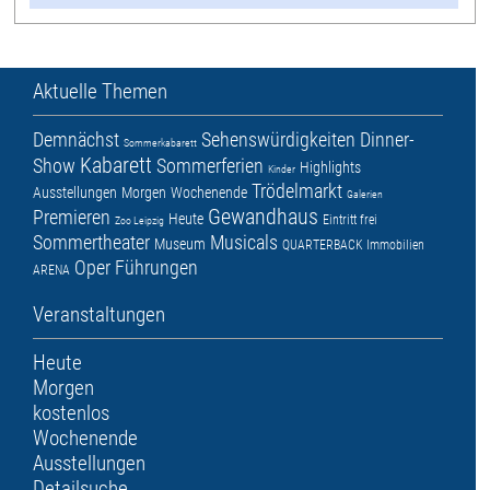
Aktuelle Themen
Demnächst
Sehenswürdigkeiten
Dinner-
Sommerkabarett
Kabarett
Show
Sommerferien
Highlights
Kinder
Trödelmarkt
Ausstellungen
Morgen
Wochenende
Galerien
Gewandhaus
Premieren
Heute
Eintritt frei
Zoo Leipzig
Sommertheater
Musicals
Museum
QUARTERBACK Immobilien
Oper
Führungen
ARENA
Veranstaltungen
Heute
Morgen
kostenlos
Wochenende
Ausstellungen
Detailsuche