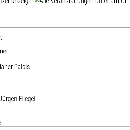
t
aner Palais
el