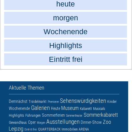
heute
morgen
Wochenende
Highlights
Eintritt frei
Aktuelle Themen
Sehenswürdigkeiten
Demnächst
Trödelmarkt
Kinder
Premieren
Galerien
Museum
Wochenende
Heute
Kabarett
Musicals
Sommerkabarett
Sommerferien
Highlights
Führungen
Sommertheater
Ausstellungen
Zoo
Oper
Dinner-Show
Gewandhaus
Morgen
Leipzig
QUARTERBACK Immobilien ARENA
Eintritt frei