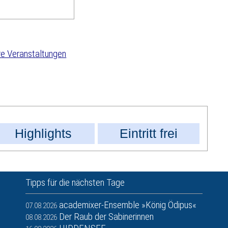
e Veranstaltungen
Highlights
Eintritt frei
Tipps für die nächsten Tage
academixer-Ensemble »König Ödipus«
07.08.2026
Der Raub der Sabinerinnen
08.08.2026