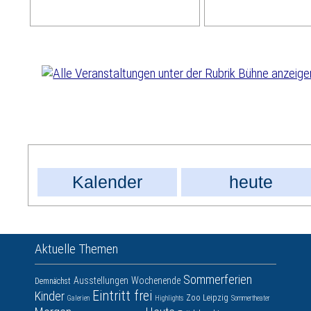
Kalender
heute
Aktuelle Themen
Sommerferien
Ausstellungen
Wochenende
Demnächst
Eintritt frei
Kinder
Zoo Leipzig
Galerien
Highlights
Sommertheater