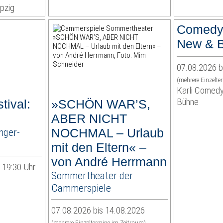
pzig
Comedy
New & B
07.08.2026 b
(mehrere Einzelte
Karli Comedy
Bühne
tival:
»SCHÖN WAR’S,
ABER NICHT
nger-
NOCHMAL – Urlaub
mit den Eltern« –
von André Herrmann
| 19:30 Uhr
Sommertheater der
Cammerspiele
07.08.2026 bis 14.08.2026
(mehrere Einzeltermine im Zeitraum)