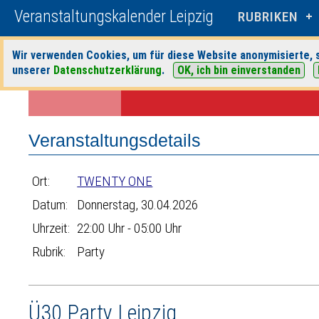
Veranstaltungskalender Leipzig
RUBRIKEN
Wir verwenden Cookies, um für diese Website anonymisierte, s
Startseite
>
Veranstaltungen
>
Suche
>
Party
>
TWENTY ONE
> Verans
unserer
Datenschutzerklärung
.
OK, ich bin einverstanden
Veranstaltungsdetails
Ort:
TWENTY ONE
Datum:
Donnerstag, 30.04.2026
Uhrzeit:
22:00 Uhr - 05:00 Uhr
Rubrik:
Party
Ü30 Party Leipzig