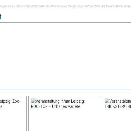
ch kann es zu Unstimmigkeiten kommen. Bitte schauen Sie ggf. auch auf die Seite des Veranstalters/Verans
t