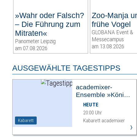
»Wahr oder Falsch?
Zoo-Manja u
– Die Führung zum
frühe Vogel
Mitraten«
GLOBANA Event &
Messecampus
Panometer Leipzig
am 13.08.2026
am 07.08.2026
AUSGEWÄHLTE TAGESTIPPS
academixer-
Ensemble »König
Ödipus«
HEUTE
20:00 Uhr
Kabarett academixer
Kabarett
›