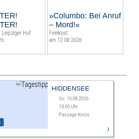
TER!
»Columbo: Bei Anruf
TER!
– Mord!«
 Leipziger Hof
Feinkost
26
am 12.08.2026
HIDDENSEE
So. 16.08.2026
18:00 Uhr
Passage Kinos
m
›