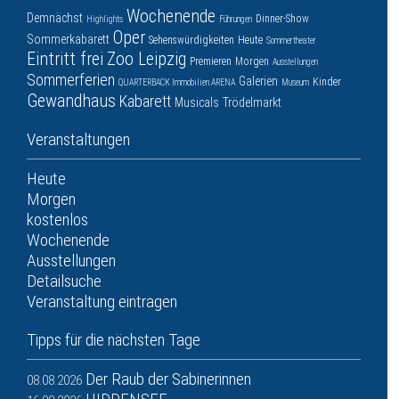
Wochenende
Demnächst
Dinner-Show
Highlights
Führungen
Oper
Sommerkabarett
Sehenswürdigkeiten
Heute
Sommertheater
Eintritt frei
Zoo Leipzig
Premieren
Morgen
Ausstellungen
Sommerferien
Galerien
Kinder
QUARTERBACK Immobilien ARENA
Museum
Gewandhaus
Kabarett
Musicals
Trödelmarkt
Veranstaltungen
Heute
Morgen
kostenlos
Wochenende
Ausstellungen
Detailsuche
Veranstaltung eintragen
Tipps für die nächsten Tage
Der Raub der Sabinerinnen
08.08.2026