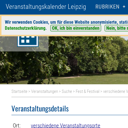
Veranstaltungskalender Leipzig
RUBRIKEN
Wir verwenden Cookies, um für diese Website anonymisierte, stati
Datenschutzerklärung
.
OK, ich bin einverstanden
Nein, bitte 
Startseite
>
Veranstaltungen
>
Suche
>
Fest & Festival
>
verschiedene V
Veranstaltungsdetails
Ort:
verschiedene Veranstaltungsorte