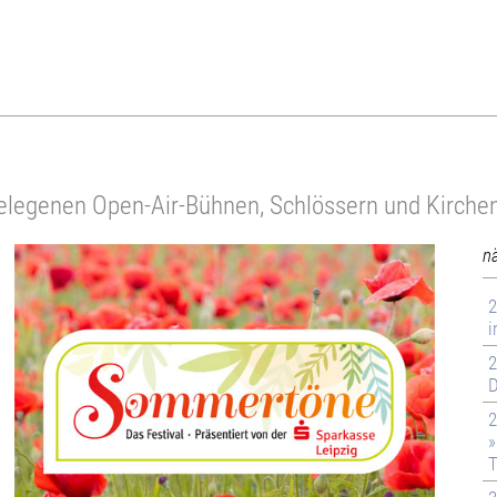
gelegenen Open-Air-Bühnen, Schlössern und Kirche
n
2
i
2
D
2
»
T