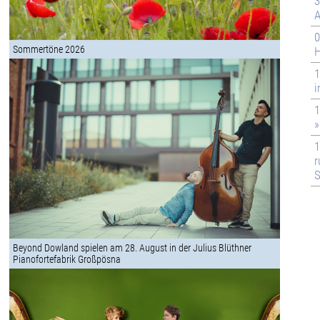
3
A
0
Sommertöne 2026
H
1
i
1
»
1
r
S
Beyond Dowland spielen am 28. August in der Julius Blüthner
Pianofortefabrik Großpösna