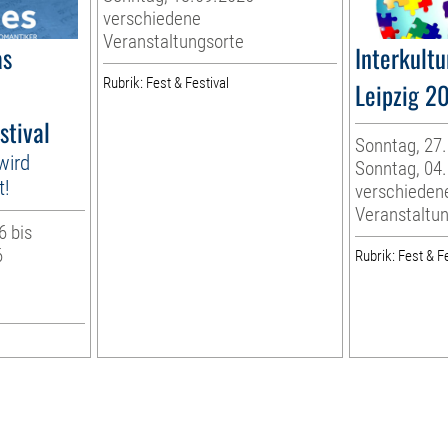
verschiedene
Veranstaltungsorte
as
Interkult
Rubrik: Fest & Festival
Leipzig 2
tival
Sonntag, 27.
wird
Sonntag, 04
t!
verschieden
Veranstaltu
6 bis
6
Rubrik: Fest & Fe