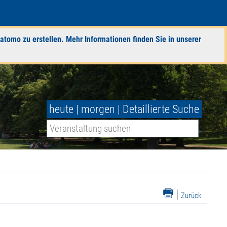
atomo zu erstellen. Mehr Informationen finden Sie in unserer
heute
|
morgen
|
Detaillierte Suche
|
Zurück