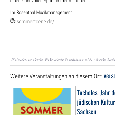
einen klangvollen Spätsommer mit Ihnen!
Ihr Rosenthal Musikmanagement
sommertoene.de/
Alle Angaben ohne Gewähr. Die Eingabe der Veranstaltungen erfolgt mit großer Sorgfa
vers
Weitere Veranstaltungen an diesem Ort:
Tacheles. Jahr d
jüdischen Kultur
Sachsen