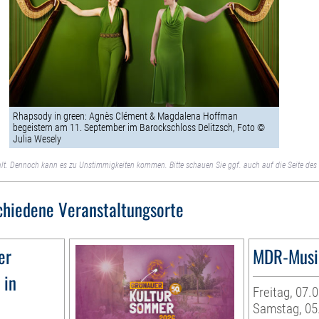
Rhapsody in green: Agnès Clément & Magdalena Hoffman
begeistern am 11. September im Barockschloss Delitzsch, Foto ©
Julia Wesely
lt. Dennoch kann es zu Unstimmigkeiten kommen. Bitte schauen Sie ggf. auch auf die Seite des 
chiedene Veranstaltungsorte
er
MDR-Musi
 in
Freitag, 07.
Samstag, 05