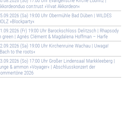
0.08.2026 (So) 17:00 Uhr Evangelische Kirche Löbnitz |
kkordeonduo con:trust »Vivat Akkordeon«
5.09.2026 (Sa) 19:00 Uhr Obermühle Bad Düben | WILDES
OLZ »Blockparty«
1.09.2026 (Fr) 19:00 Uhr Barockschloss Delitzsch | Rhapsody
n green | Agnès Clément & Magdalena Hoffman – Harfe
2.09.2026 (Sa) 19:00 Uhr Kirchenruine Wachau | Uwaga!
Bach to the roots«
3.09.2026 (So) 17:00 Uhr Großer Lindensaal Markkleeberg |
unge & ammon »Voyager« | Abschlusskonzert der
ommertöne 2026