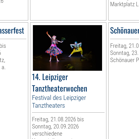
26
Marktplatz L
asserfest
Schönauer
bis
Freitag, 21.
6
Sonntag, 23
tz,
Schönauer P
 a.
14. Leipziger
Tanztheaterwochen
Festival des Leipziger
Tanztheaters
Freitag, 21.08.2026 bis
Sonntag, 20.09.2026
verschiedene