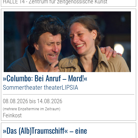
HALLE 14 - Zentrum für zeitgenössische Kunst
»Columbo: Bei Anruf – Mord!«
Sommertheater theaterLIPSIA
08.08.2026 bis 14.08.2026
(mehrere Einzeltermine im Zeitraum)
Feinkost
»Das (Alb)Traumschiff« – eine