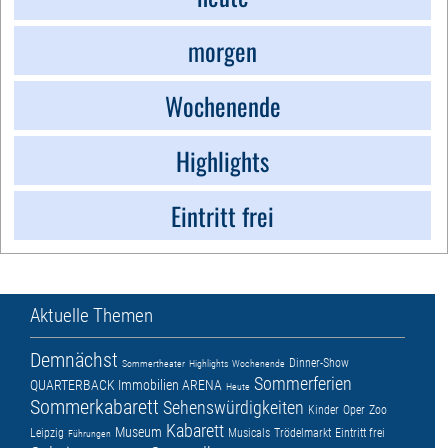
morgen
Wochenende
Highlights
Eintritt frei
Aktuelle Themen
Demnächst
Dinner-Show
Sommertheater
Highlights
Wochenende
Sommerferien
QUARTERBACK Immobilien ARENA
Heute
Sommerkabarett
Sehenswürdigkeiten
Kinder
Oper
Zoo
Kabarett
Museum
Leipzig
Musicals
Trödelmarkt
Eintritt frei
Führungen