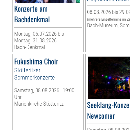
Konzerte am
08.08.2026 bis 29.0
Bachdenkmal
(mehrere Einzeltermine im Z
Bach-Museum, Som
Montag, 06.07.2026 bis
Montag, 31.08.2026
Bach-Denkmal
Fukushima Choir
Stötteritzer
Sommerkonzerte
Samstag, 08.08.2026 | 19:00
Uhr
Seeklang-Konzer
Marienkirche Stötteritz
Newcomer