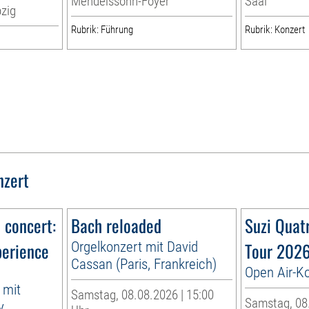
Mendelssohn-Foyer
Saal
zig
Rubrik: Führung
Rubrik: Konzert
nzert
n concert:
Bach reloaded
Suzi Quat
perience
Orgelkonzert mit David
Tour 202
Cassan (Paris, Frankreich)
Open Air-K
 mit
Samstag, 08.08.2026 | 15:00
Samstag, 08.
y