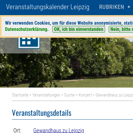
Veranstaltungskalender Leipzig
RUBRIKEN
Wir verwenden Cookies, um für diese Website anonymisierte, stati
Datenschutzerklärung
.
OK, ich bin einverstanden
Nein, bitte 
Startseite
>
Veranstaltungen
>
Suche
>
Konzert
>
Gewandhaus zu Leipz
Veranstaltungsdetails
Ort:
Gewandhaus zu Leipzig