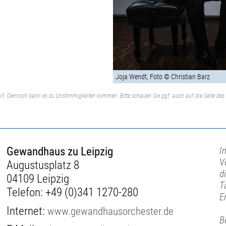
Joja Wendt, Foto © Christian Barz
lt. Dennoch kann es zu Unstimmigkeiten kommen. Bitte schauen Sie ggf. auch auf die Seite des 
Gewandhaus zu Leipzig
I
V
Augustusplatz 8
d
04109 Leipzig
T
Telefon:
+49 (0)341 1270-280
E
Internet:
www.gewandhausorchester.de
B