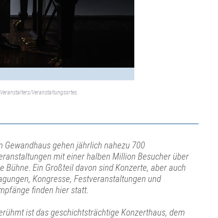
Veranstalters/Veranstaltungsortes.
m Gewandhaus gehen jährlich nahezu 700
eranstaltungen mit einer halben Million Besucher über
ie Bühne. Ein Großteil davon sind Konzerte, aber auch
agungen, Kongresse, Festveranstaltungen und
mpfänge finden hier statt.
erühmt ist das geschichtsträchtige Konzerthaus, dem