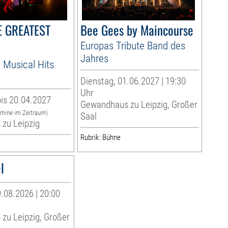
HE GREATEST
Bee Gees by Maincourse
Europas Tribute Band des
Jahres
 Musical Hits
Dienstag, 01.06.2027 | 19:30
Uhr
is 20.04.2027
Gewandhaus zu Leipzig, Großer
rmine im Zeitraum)
Saal
zu Leipzig
Rubrik: Bühne
l
.08.2026 | 20:00
zu Leipzig, Großer