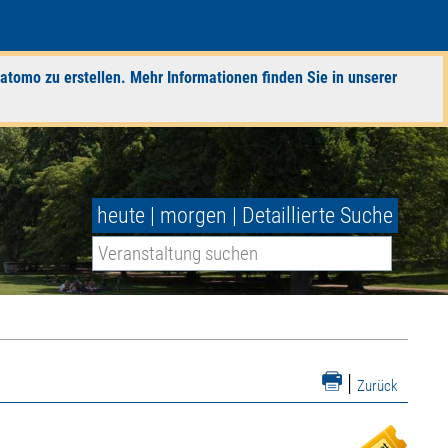
atomo zu erstellen. Mehr Informationen finden Sie in unserer
heute
|
morgen
|
Detaillierte Suche
|
Zurück