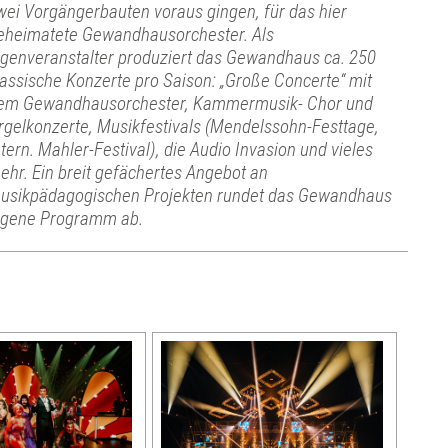
wei Vorgängerbauten voraus gingen, für das hier
eheimatete Gewandhausorchester. Als
igenveranstalter produziert das Gewandhaus ca. 250
lassische Konzerte pro Saison: „Große Concerte“ mit
em Gewandhausorchester, Kammermusik- Chor und
rgelkonzerte, Musikfestivals (Mendelssohn-Festtage,
ntern. Mahler-Festival), die Audio Invasion und vieles
ehr. Ein breit gefächertes Angebot an
usikpädagogischen Projekten rundet das Gewandhaus
igene Programm ab.