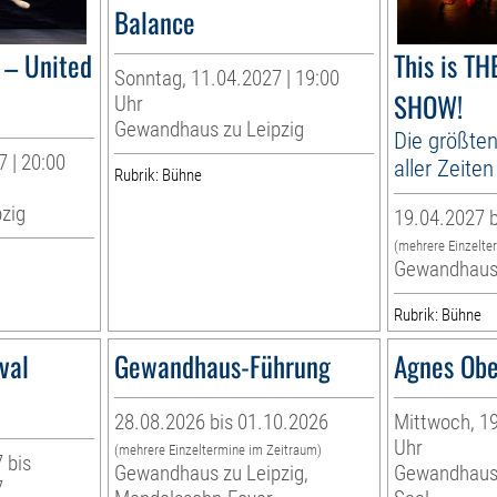
Balance
– United
This is T
Sonntag, 11.04.2027 | 19:00
SHOW!
Uhr
Gewandhaus zu Leipzig
Die größten
 | 20:00
aller Zeiten
Rubrik: Bühne
zig
19.04.2027 b
(mehrere Einzelte
Gewandhaus 
Rubrik: Bühne
val
Gewandhaus-Führung
Agnes Obe
28.08.2026 bis 01.10.2026
Mittwoch, 19
Uhr
(mehrere Einzeltermine im Zeitraum)
 bis
Gewandhaus zu Leipzig,
Gewandhaus 
7