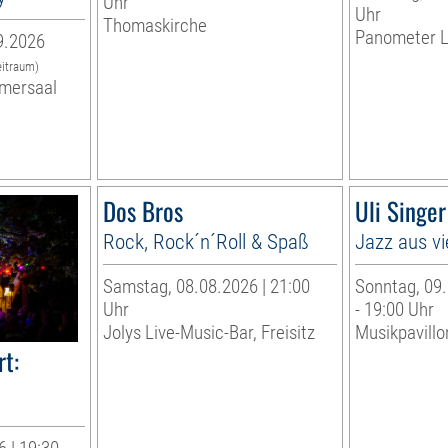
Uhr
Uhr
Thomaskirche
Panometer L
9.2026
eitraum)
mersaal
Dos Bros
Uli Singe
Rock, Rock´n´Roll & Spaß
Jazz aus vi
Samstag, 08.08.2026 | 21:00
Sonntag, 09.
Uhr
- 19:00 Uhr
Jolys Live-Music-Bar, Freisitz
Musikpavillo
t: