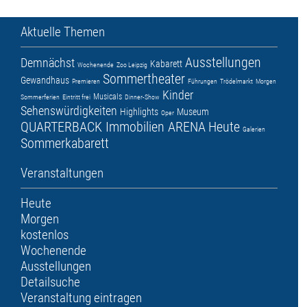
Aktuelle Themen
Ausstellungen
Demnächst
Kabarett
Wochenende
Zoo Leipzig
Sommertheater
Gewandhaus
Premieren
Führungen
Trödelmarkt
Morgen
Kinder
Musicals
Sommerferien
Eintritt frei
Dinner-Show
Sehenswürdigkeiten
Highlights
Museum
Oper
QUARTERBACK Immobilien ARENA
Heute
Galerien
Sommerkabarett
Veranstaltungen
Heute
Morgen
kostenlos
Wochenende
Ausstellungen
Detailsuche
Veranstaltung eintragen