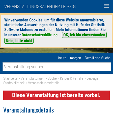
VERANSTALTUNGSKALENDER LEIPZIG
Wir verwenden Cookies, um für diese Website anonymisierte,
statistische Auswertungen der Nutzung mit Hilfe der Statistik-
Software Matomo zu erstellen. Mehr Informationen finden Sie
in unserer
Datenschutzerklärung
.
OK, ich bin einverstanden
Nein, bitte nicht
|
|
heute
morgen
Detaillierte Suche
Startseite
>
Veranstaltungen
>
Suche
>
Kinder & Familie
>
Leipziger
Stadtbibliothek
> Veranstaltungsdetails
Diese Veranstaltung ist bereits vorbei.
Veranstaltungsdetails