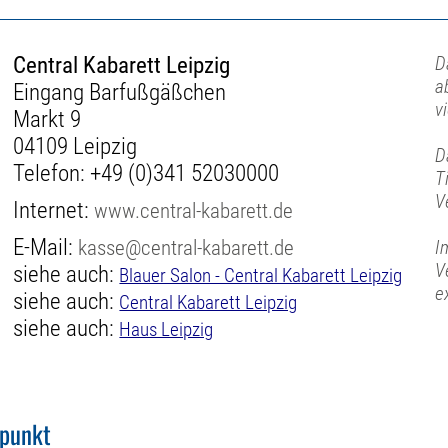
Central Kabarett Leipzig
D
a
Eingang Barfußgäßchen
v
Markt 9
04109 Leipzig
D
Telefon:
+49 (0)341 52030000
T
V
Internet:
www.central-kabarett.de
E-Mail:
kasse@central-kabarett.de
I
V
siehe auch:
Blauer Salon - Central Kabarett Leipzig
e
siehe auch:
Central Kabarett Leipzig
siehe auch:
Haus Leipzig
fpunkt