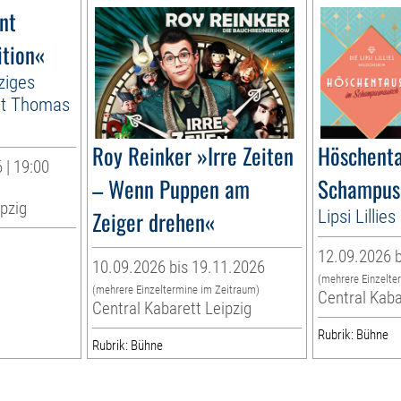
nt
ition«
ziges
it Thomas
Roy Reinker »Irre Zeiten
Höschenta
 | 19:00
– Wenn Puppen am
Schampus
ipzig
Zeiger drehen«
Lipsi Lilli
12.09.2026 b
10.09.2026 bis 19.11.2026
(mehrere Einzelte
(mehrere Einzeltermine im Zeitraum)
Central Kaba
Central Kabarett Leipzig
Rubrik: Bühne
Rubrik: Bühne