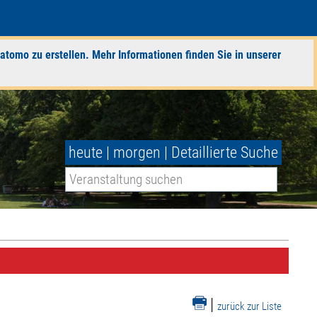
atomo zu erstellen. Mehr Informationen finden Sie in unserer
heute
|
morgen
|
Detaillierte Suche
|
zurück zur Liste