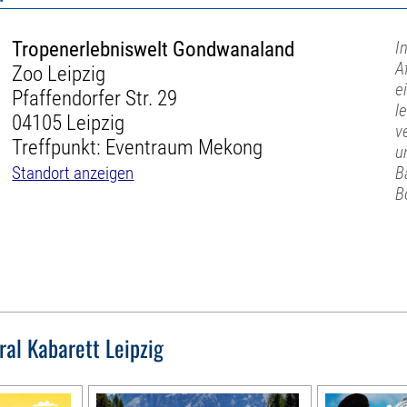
Tropenerlebniswelt Gondwanaland
I
A
Zoo Leipzig
e
Pfaffendorfer Str. 29
l
04105 Leipzig
v
Treffpunkt: Eventraum Mekong
u
Standort anzeigen
B
B
ral Kabarett Leipzig