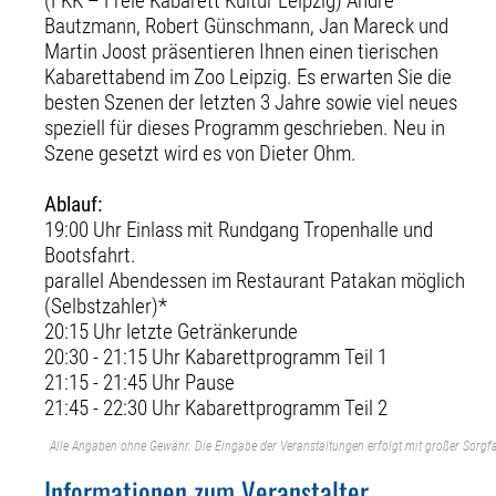
(FKK – Freie Kabarett Kultur Leipzig) André
Bautzmann, Robert Günschmann, Jan Mareck und
Martin Joost präsentieren Ihnen einen tierischen
Kabarettabend im Zoo Leipzig. Es erwarten Sie die
besten Szenen der letzten 3 Jahre sowie viel neues
speziell für dieses Programm geschrieben. Neu in
Szene gesetzt wird es von Dieter Ohm.
Ablauf:
19:00 Uhr Einlass mit Rundgang Tropenhalle und
Bootsfahrt.
parallel Abendessen im Restaurant Patakan möglich
(Selbstzahler)*
20:15 Uhr letzte Getränkerunde
20:30 - 21:15 Uhr Kabarettprogramm Teil 1
21:15 - 21:45 Uhr Pause
21:45 - 22:30 Uhr Kabarettprogramm Teil 2
Alle Angaben ohne Gewähr. Die Eingabe der Veranstaltungen erfolgt mit großer Sorgfa
Informationen zum Veranstalter