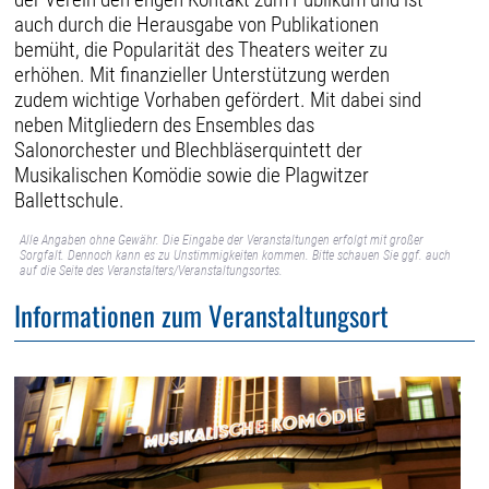
auch durch die Herausgabe von Publikationen
bemüht, die Popularität des Theaters weiter zu
erhöhen. Mit finanzieller Unterstützung werden
zudem wichtige Vorhaben gefördert. Mit dabei sind
neben Mitgliedern des Ensembles das
Salonorchester und Blechbläserquintett der
Musikalischen Komödie sowie die Plagwitzer
Ballettschule.
Alle Angaben ohne Gewähr. Die Eingabe der Veranstaltungen erfolgt mit großer
Sorgfalt. Dennoch kann es zu Unstimmigkeiten kommen. Bitte schauen Sie ggf. auch
auf die Seite des Veranstalters/Veranstaltungsortes.
Informationen zum Veranstaltungsort