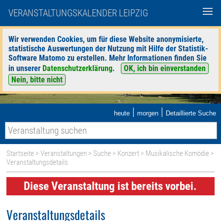
VERANSTALTUNGSKALENDER LEIPZIG
Wir verwenden Cookies, um für diese Website anonymisierte,
statistische Auswertungen der Nutzung mit Hilfe der Statistik-
Software Matomo zu erstellen. Mehr Informationen finden Sie
in unserer
Datenschutzerklärung
.
OK, ich bin einverstanden
Nein, bitte nicht
|
|
heute
morgen
Detaillierte Suche
Startseite
>
Veranstaltungen
>
Suche
>
Konzert
>
Musikalische Komödie
>
Veranstaltungsdetails
Diese Veranstaltung ist bereits vorbei.
Veranstaltungsdetails