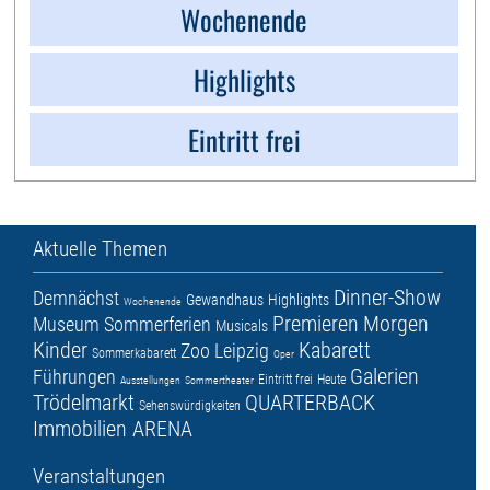
Wochenende
Highlights
Eintritt frei
Aktuelle Themen
Dinner-Show
Demnächst
Gewandhaus
Highlights
Wochenende
Premieren
Morgen
Museum
Sommerferien
Musicals
Kinder
Kabarett
Zoo Leipzig
Sommerkabarett
Oper
Galerien
Führungen
Eintritt frei
Heute
Ausstellungen
Sommertheater
Trödelmarkt
QUARTERBACK
Sehenswürdigkeiten
Immobilien ARENA
Veranstaltungen