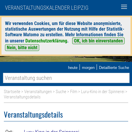
VERANSTALTUNGSKALENDER LEIPZIG
Wir verwenden Cookies, um für diese Website anonymisierte,
statistische Auswertungen der Nutzung mit Hilfe der Statistik-
Software Matomo zu erstellen. Mehr Informationen finden Sie
in unserer
Datenschutzerklärung
.
OK, ich bin einverstanden
Nein, bitte nicht
|
|
heute
morgen
Detaillierte Suche
Startseite
>
Veranstaltungen
>
Suche
>
Film
>
Luru-Kino in der Spinnerei
>
Veranstaltungsdetails
Veranstaltungsdetails