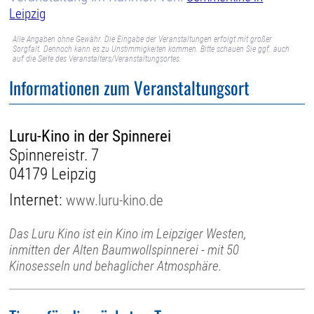
Leipzig
Alle Angaben ohne Gewähr. Die Eingabe der Veranstaltungen erfolgt mit großer
Sorgfalt. Dennoch kann es zu Unstimmigkeiten kommen. Bitte schauen Sie ggf. auch
auf die Seite des Veranstalters/Veranstaltungsortes.
Informationen zum Veranstaltungsort
Luru-Kino in der Spinnerei
Spinnereistr. 7
04179 Leipzig
Internet:
www.luru-kino.de
Das Luru Kino ist ein Kino im Leipziger Westen,
inmitten der Alten Baumwollspinnerei - mit 50
Kinosesseln und behaglicher Atmosphäre.