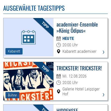
AUSGEWÄHLTE TAGESTIPPS
academixer-Ensemble
»König Ödipus«
HEUTE
20:00 Uhr
›
Kabarett academixer
Kabarett
TRICKSTER! TRICKSTER!
Mi. 12.08.2026
20:00 Uhr
Galerie Hotel Leipziger
›
Hof
Bühne
HIDDENSEE