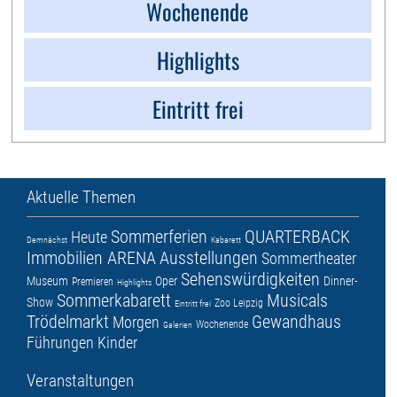
Wochenende
Highlights
Eintritt frei
Aktuelle Themen
Sommerferien
QUARTERBACK
Heute
Demnächst
Kabarett
Immobilien ARENA
Ausstellungen
Sommertheater
Sehenswürdigkeiten
Museum
Oper
Dinner-
Premieren
Highlights
Sommerkabarett
Musicals
Show
Zoo Leipzig
Eintritt frei
Trödelmarkt
Gewandhaus
Morgen
Wochenende
Galerien
Führungen
Kinder
Veranstaltungen