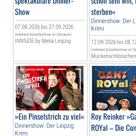
spektakuläre Dinner-
schön sein will,
Show
sterben«
Dinnershow: Der L
07.08.2026 bis 27.09.2026
Krimi
(mehrere Einzeltermine im Zeitraum)
INNSiDE by Meliá Leipzig
12.09.2026 bis 08.1
(mehrere Einzeltermine im Z
Mückenschlössche
»Ein Pinselstrich zu viel«
Roy Reinker »G
Dinnershow: Der Leipzig
ROYal – Die Co
Krimi