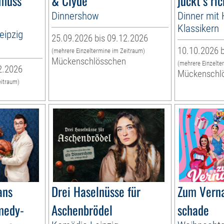
 muss
& Clyde
juckt‘s ric
Dinnershow
Dinner mit H
Klassikern
eipzig
25.09.2026 bis 09.12.2026
10.10.2026 b
(mehrere Einzeltermine im Zeitraum)
Mückenschlösschen
(mehrere Einzelte
2.2026
Mückenschl
eitraum)
n
ans
Drei Haselnüsse für
Zum Verna
medy-
Aschenbrödel
schade