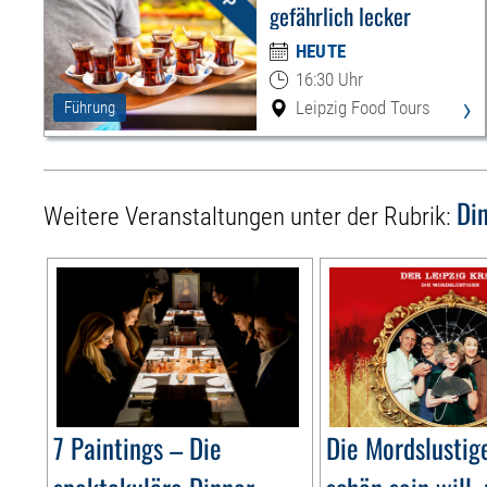
gefährlich lecker
HEUTE
16:30 Uhr
›
Leipzig Food Tours
Führung
Di
Weitere Veranstaltungen unter der Rubrik:
7 Paintings – Die
Die Mordslusti