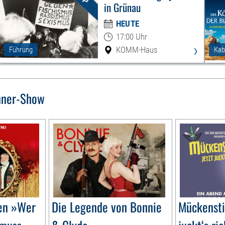
in Grünau
HEUTE
17:00 Uhr
›
KOMM-Haus
Führung
Kab
nner-Show
gen »Wer
Die Legende von Bonnie
Mückensti