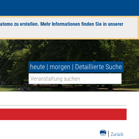
atomo zu erstellen. Mehr Informationen finden Sie in unserer
heute
|
morgen
|
Detaillierte Suche
|
Zurück