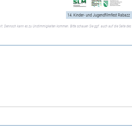
14. Kinder- und Jugendfilmfest Rabazz
lt. Dennoch kann es zu Unstimmigkeiten kommen. Bitte schauen Sie ggf. auch auf die Seite des 