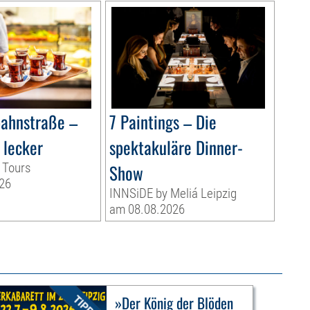
bahnstraße –
7 Paintings – Die
 lecker
spektakuläre Dinner-
 Tours
Show
26
INNSiDE by Meliá Leipzig
am 08.08.2026
»Der König der Blöden