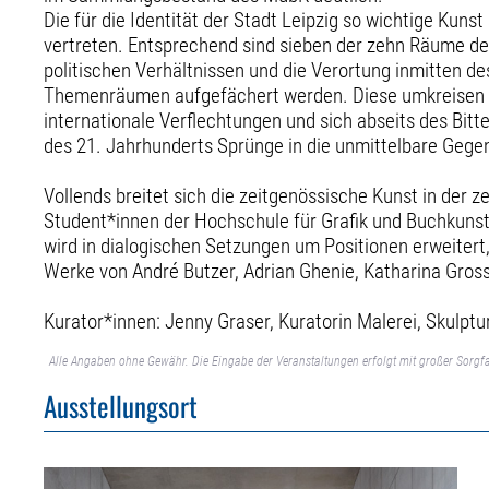
Die für die Identität der Stadt Leipzig so wichtige Ku
vertreten. Entsprechend sind sieben der zehn Räume des
politischen Verhältnissen und die Verortung inmitten d
Themenräumen aufgefächert werden. Diese umkreisen die
internationale Verflechtungen und sich abseits des Bit
des 21. Jahrhunderts Sprünge in die unmittelbare Gege
Vollends breitet sich die zeitgenössische Kunst in der 
Student*innen der Hochschule für Grafik und Buchkunst 
wird in dialogischen Setzungen um Positionen erweitert
Werke von André Butzer, Adrian Ghenie, Katharina Gros
Kurator*innen: Jenny Graser, Kuratorin Malerei, Skulptu
Alle Angaben ohne Gewähr. Die Eingabe der Veranstaltungen erfolgt mit großer Sorgfa
Ausstellungsort