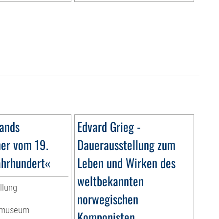
ands
Edvard Grieg -
ner vom 19.
Dauerausstellung zum
ahrhundert«
Leben und Wirken des
weltbekannten
llung
norwegischen
ermuseum
Komponisten