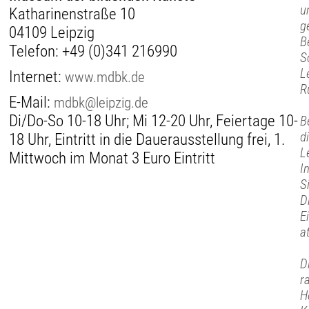
u
Katharinenstraße 10
g
04109 Leipzig
B
Telefon:
+49 (0)341 216990
S
L
Internet:
www.mdbk.de
R
E-Mail:
mdbk@leipzig.de
Di/Do-So 10-18 Uhr; Mi 12-20 Uhr, Feiertage 10-
B
d
18 Uhr, Eintritt in die Dauerausstellung frei, 1.
L
Mittwoch im Monat 3 Euro Eintritt
I
S
D
E
a
D
r
H