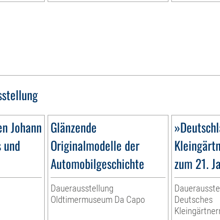
sstellung
en Johann
Glänzende
»Deutschl
s und
Originalmodelle der
Kleingärt
Automobilgeschichte
zum 21. J
Dauerausstellung
Dauerausste
Oldtimermuseum Da Capo
Deutsches
Kleingärtn