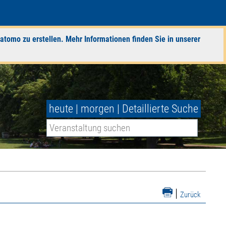
atomo zu erstellen. Mehr Informationen finden Sie in unserer
heute
|
morgen
|
Detaillierte Suche
|
Zurück