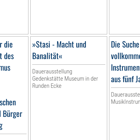
r die
»Stasi - Macht und
Die Suche
t des
Banalität«
vollkomme
smus
Instrumen
Dauerausstellung
aus fünf 
Gedenkstätte Museum in der
Runden Ecke
Dauerausste
ischen
MusikInstr
d Bürger
g