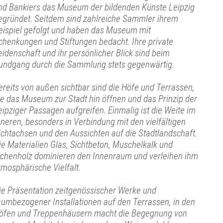
nd Bankiers das Museum der bildenden Künste Leipzig
egründet. Seitdem sind zahlreiche Sammler ihrem
eispiel gefolgt und haben das Museum mit
chenkungen und Stiftungen bedacht. Ihre private
eidenschaft und ihr persönlicher Blick sind beim
undgang durch die Sammlung stets gegenwärtig.
ereits von außen sichtbar sind die Höfe und Terrassen,
ie das Museum zur Stadt hin öffnen und das Prinzip der
eipziger Passagen aufgreifen. Einmalig ist die Weite im
nneren, besonders in Verbindung mit den vielfältigen
ichtachsen und den Aussichten auf die Stadtlandschaft.
ie Materialien Glas, Sichtbeton, Muschelkalk und
ichenholz dominieren den Innenraum und verleihen ihm
tmosphärische Vielfalt.
ie Präsentation zeitgenössischer Werke und
aumbezogener Installationen auf den Terrassen, in den
öfen und Treppenhäusern macht die Begegnung von