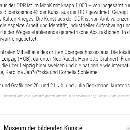
nst aus der DDR ist im MdbK mit knapp 1.000 – von insgesamt
 Bilderkosmos #3 der Kunst aus der DDR gewidmet. Gezeigt we
es Kalten Krieges. Die Kunst aus der DDR ist von Ambivalenze
 Aspekte Arbeit und Identität, industrieller Aufschwung un
terfelder Weges etablierende geometrische Abstraktionen. In d
nwart eingebettet.
zentralen Mittelhalle des dritten Obergeschosses aus. Die lok
Leipzig (HGB), darunter Neo Rauch, Henriette Grahnert, Fran
, die über Leipzig hinausweisen und die nationale wie interna
se, Karolina Jab?o?»ska und Cornelia Schleime.
r und Grafik des 20. und 21. Jh. und Julia Beckmann, kuratori
lt. Dennoch kann es zu Unstimmigkeiten kommen. Bitte schauen Sie ggf. auch auf die Seite des 
Museum der bildenden Künste
U