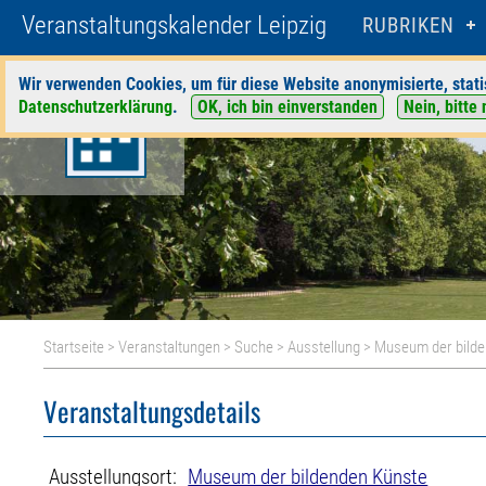
Veranstaltungskalender Leipzig
RUBRIKEN
Wir verwenden Cookies, um für diese Website anonymisierte, stati
Datenschutzerklärung
.
OK, ich bin einverstanden
Nein, bitte 
Startseite
>
Veranstaltungen
>
Suche
>
Ausstellung
>
Museum der bilde
Veranstaltungsdetails
Ausstellungsort:
Museum der bildenden Künste