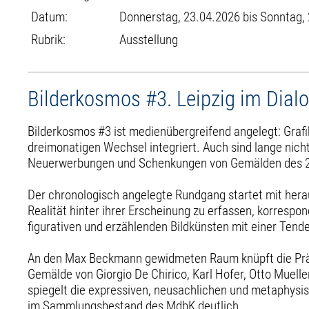
Datum:
Donnerstag, 23.04.2026 bis Sonntag,
Rubrik:
Ausstellung
Bilderkosmos #3. Leipzig im Dial
Bilderkosmos #3 ist medienübergreifend angelegt: Grafi
dreimonatigen Wechsel integriert. Auch sind lange nich
Neuerwerbungen und Schenkungen von Gemälden des 20.
Der chronologisch angelegte Rundgang startet mit her
Realität hinter ihrer Erscheinung zu erfassen, korres
figurativen und erzählenden Bildkünsten mit einer Tende
An den Max Beckmann gewidmeten Raum knüpft die Präse
Gemälde von Giorgio De Chirico, Karl Hofer, Otto Muel
spiegelt die expressiven, neusachlichen und metaphysis
im Sammlungsbestand des MdbK deutlich.