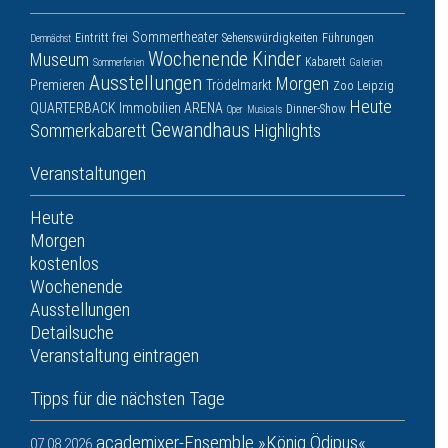
Sommertheater
Eintritt frei
Sehenswürdigkeiten
Führungen
Demnächst
Wochenende
Kinder
Museum
Kabarett
Sommerferien
Galerien
Ausstellungen
Morgen
Premieren
Trödelmarkt
Zoo Leipzig
Heute
QUARTERBACK Immobilien ARENA
Dinner-Show
Oper
Musicals
Gewandhaus
Sommerkabarett
Highlights
Veranstaltungen
Heute
Morgen
kostenlos
Wochenende
Ausstellungen
Detailsuche
Veranstaltung eintragen
Tipps für die nächsten Tage
academixer-Ensemble »König Ödipus«
07.08.2026