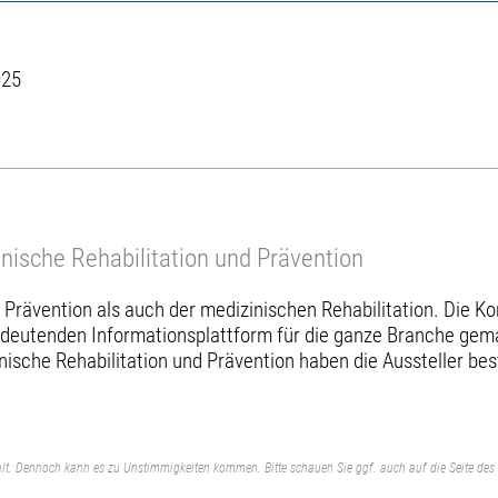
025
nische Rehabilitation und Prävention
 Prävention als auch der medizinischen Rehabilitation. Die 
bedeutenden Informationsplattform für die ganze Branche gema
ische Rehabilitation und Prävention haben die Aussteller b
lt. Dennoch kann es zu Unstimmigkeiten kommen. Bitte schauen Sie ggf. auch auf die Seite des 