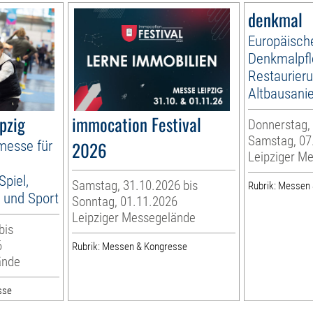
denkmal
Europäisch
Denkmalpfl
Restaurier
Altbausani
pzig
immocation Festival
Donnerstag, 
Samstag, 07
tmesse für
2026
Leipziger M
Spiel,
Samstag, 31.10.2026 bis
Rubrik: Messen
k und Sport
Sonntag, 01.11.2026
Leipziger Messegelände
bis
6
Rubrik: Messen & Kongresse
ände
sse