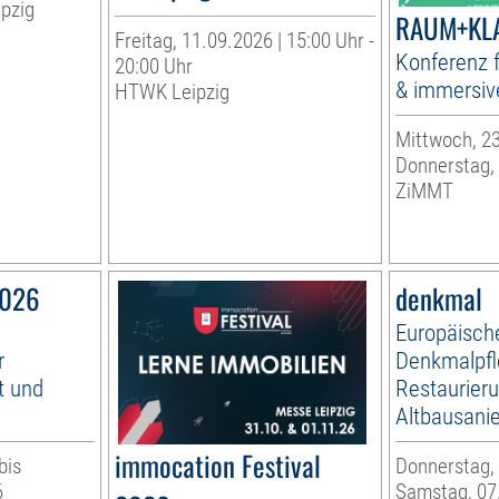
ipzig
RAUM+KL
Freitag, 11.09.2026 | 15:00 Uhr -
Konferenz f
20:00 Uhr
& immersiv
HTWK Leipzig
Mittwoch, 23
Donnerstag,
ZiMMT
2026
denkmal
Europäisch
r
Denkmalpfl
t und
Restaurier
Altbausani
immocation Festival
bis
Donnerstag, 
6
Samstag, 07