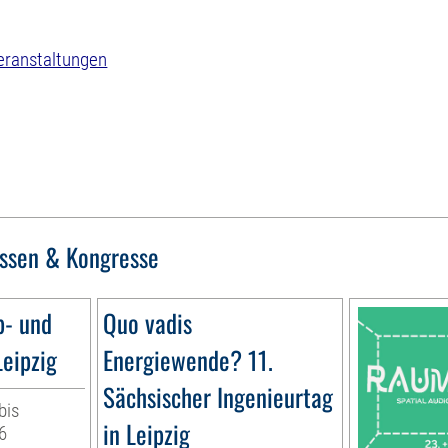
eranstaltungen
ssen & Kongresse
b- und
Quo vadis
eipzig
Energiewende? 11.
Sächsischer Ingenieurtag
bis
in Leipzig
6