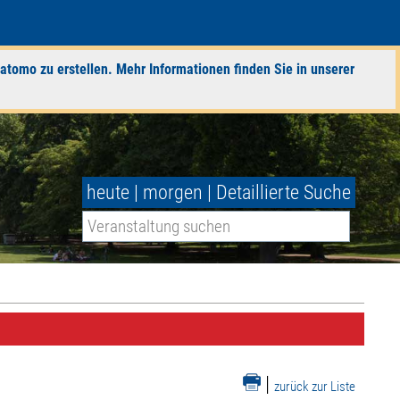
atomo zu erstellen. Mehr Informationen finden Sie in unserer
heute
|
morgen
|
Detaillierte Suche
|
zurück zur Liste