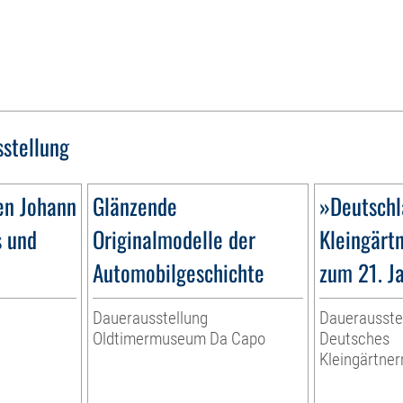
sstellung
en Johann
Glänzende
»Deutschl
s und
Originalmodelle der
Kleingärt
Automobilgeschichte
zum 21. J
Dauerausstellung
Dauerausste
Oldtimermuseum Da Capo
Deutsches
Kleingärtn