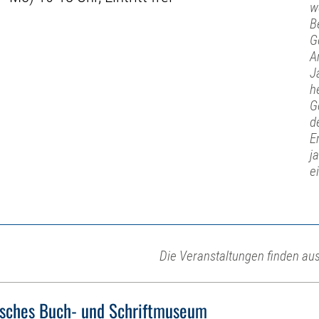
w
B
G
A
J
h
G
d
E
j
e
Die Veranstaltungen finden auss
sches Buch- und Schriftmuseum