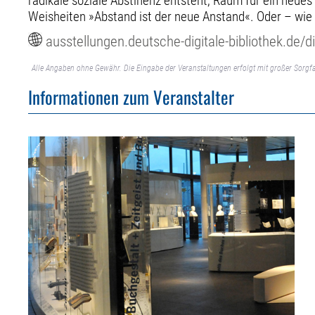
radikale soziale Abstinenz entsteht, Raum für ein neue
Weisheiten »Abstand ist der neue Anstand«. Oder – wie 
ausstellungen.deutsche-digitale-bibliothek.de/d
Alle Angaben ohne Gewähr. Die Eingabe der Veranstaltungen erfolgt mit großer Sorgfa
Informationen zum Veranstalter