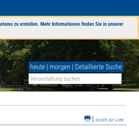
atomo zu erstellen. Mehr Informationen finden Sie in unserer
heute
|
morgen
|
Detaillierte Suche
|
zurück zur Liste