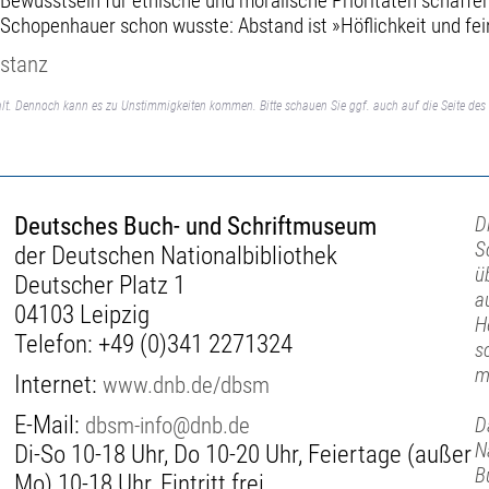
s Bewusstsein für ethische und moralische Prioritäten schaff
Schopenhauer schon wusste: Abstand ist »Höflichkeit und fein
istanz
lt. Dennoch kann es zu Unstimmigkeiten kommen. Bitte schauen Sie ggf. auch auf die Seite des 
Deutsches Buch- und Schriftmuseum
D
S
der Deutschen Nationalbibliothek
ü
Deutscher Platz 1
a
04103 Leipzig
H
Telefon:
+49 (0)341 2271324
s
m
Internet:
www.dnb.de/dbsm
E-Mail:
dbsm-info@dnb.de
D
N
Di-So 10-18 Uhr, Do 10-20 Uhr, Feiertage (außer
B
Mo) 10-18 Uhr, Eintritt frei