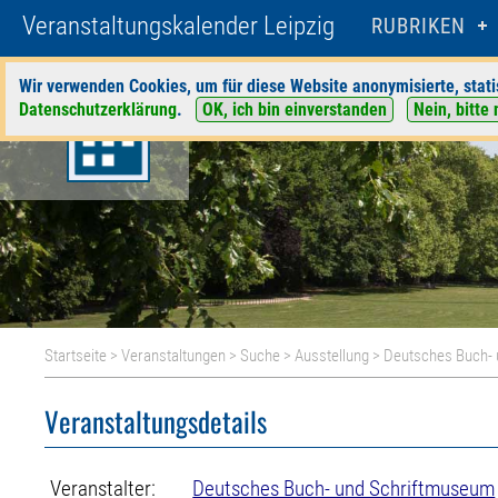
Veranstaltungskalender Leipzig
RUBRIKEN
Wir verwenden Cookies, um für diese Website anonymisierte, stati
Datenschutzerklärung
.
OK, ich bin einverstanden
Nein, bitte 
Startseite
>
Veranstaltungen
>
Suche
>
Ausstellung
>
Deutsches Buch-
Veranstaltungsdetails
Veranstalter:
Deutsches Buch- und Schriftmuseum