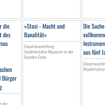
r die
»Stasi - Macht und
Die Suche
t des
Banalität«
vollkomme
smus
Instrumen
Dauerausstellung
aus fünf 
Gedenkstätte Museum in der
Runden Ecke
Dauerausste
ischen
MusikInstr
d Bürger
g
t der