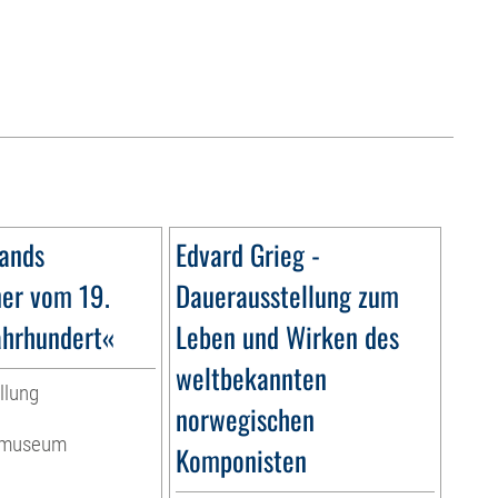
ands
Edvard Grieg -
ner vom 19.
Dauerausstellung zum
ahrhundert«
Leben und Wirken des
weltbekannten
llung
norwegischen
ermuseum
Komponisten