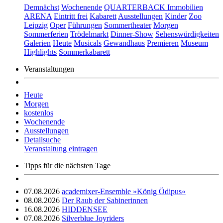
Demnächst
Wochenende
QUARTERBACK Immobilien
ARENA
Eintritt frei
Kabarett
Ausstellungen
Kinder
Zoo
Leipzig
Oper
Führungen
Sommertheater
Morgen
Sommerferien
Trödelmarkt
Dinner-Show
Sehenswürdigkeiten
Galerien
Heute
Musicals
Gewandhaus
Premieren
Museum
Highlights
Sommerkabarett
Veranstaltungen
Heute
Morgen
kostenlos
Wochenende
Ausstellungen
Detailsuche
Veranstaltung eintragen
Tipps für die nächsten Tage
07.08.2026
academixer-Ensemble »König Ödipus«
08.08.2026
Der Raub der Sabinerinnen
16.08.2026
HIDDENSEE
07.08.2026
Silverblue Joyriders