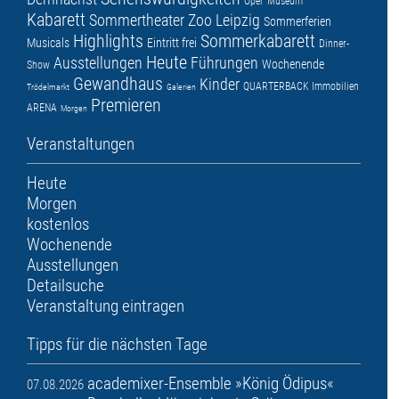
Oper
Museum
Kabarett
Sommertheater
Zoo Leipzig
Sommerferien
Highlights
Sommerkabarett
Musicals
Eintritt frei
Dinner-
Heute
Ausstellungen
Führungen
Wochenende
Show
Gewandhaus
Kinder
QUARTERBACK Immobilien
Trödelmarkt
Galerien
Premieren
ARENA
Morgen
Veranstaltungen
Heute
Morgen
kostenlos
Wochenende
Ausstellungen
Detailsuche
Veranstaltung eintragen
Tipps für die nächsten Tage
academixer-Ensemble »König Ödipus«
07.08.2026