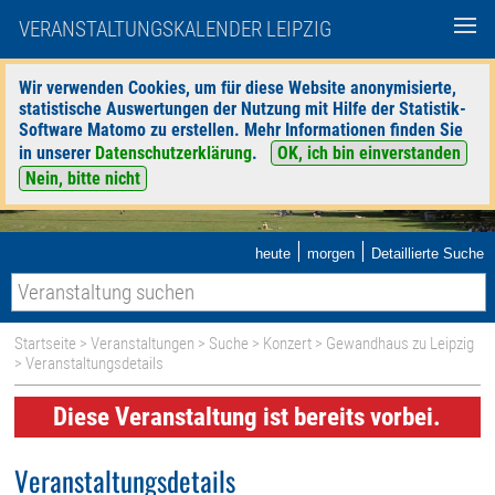
VERANSTALTUNGSKALENDER LEIPZIG
Wir verwenden Cookies, um für diese Website anonymisierte,
statistische Auswertungen der Nutzung mit Hilfe der Statistik-
Software Matomo zu erstellen. Mehr Informationen finden Sie
in unserer
Datenschutzerklärung
.
OK, ich bin einverstanden
Nein, bitte nicht
|
|
heute
morgen
Detaillierte Suche
Startseite
>
Veranstaltungen
>
Suche
>
Konzert
>
Gewandhaus zu Leipzig
> Veranstaltungsdetails
Diese Veranstaltung ist bereits vorbei.
Veranstaltungsdetails