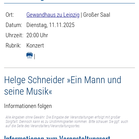
Ort:
Gewandhaus zu Leipzig
| Großer Saal
Datum:
Dienstag, 11.11.2025
Uhrzeit:
20:00 Uhr
Rubrik:
Konzert
|
Helge Schneider »Ein Mann und
seine Musik«
Informationen folgen
Alle Angaben ohne Gewähr. Die Eingabe der Veranstaltungen erfolgt mit großer
Sorgfalt. Dennoch kann es zu Unstimmigkeiten kommen. Bitte schauen Sie ggf. auch
auf die Seite des Veranstalters/Veranstaltungsortes.
Informationen zum Veranstaltungsort