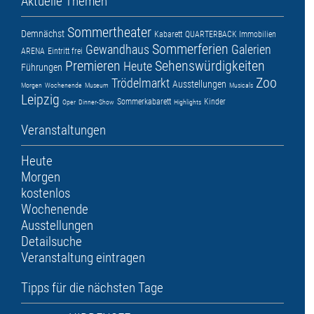
Aktuelle Themen
Sommertheater
Demnächst
Kabarett
QUARTERBACK Immobilien
Sommerferien
Gewandhaus
Galerien
ARENA
Eintritt frei
Premieren
Sehenswürdigkeiten
Heute
Führungen
Zoo
Trödelmarkt
Ausstellungen
Morgen
Wochenende
Museum
Musicals
Leipzig
Sommerkabarett
Kinder
Oper
Dinner-Show
Highlights
Veranstaltungen
Heute
Morgen
kostenlos
Wochenende
Ausstellungen
Detailsuche
Veranstaltung eintragen
Tipps für die nächsten Tage