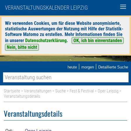
VERANSTALTUNGSKALENDER LEIPZIG
Wir verwenden Cookies, um für diese Website anonymisierte,
statistische Auswertungen der Nutzung mit Hilfe der Statistik-
Software Matomo zu erstellen. Mehr Informationen finden Sie
in unserer
Datenschutzerklärung
.
OK, ich bin einverstanden
Nein, bitte nicht
|
|
heute
morgen
Detaillierte Suche
Startseite
>
Veranstaltungen
>
Suche
>
Fest & Festival
>
Oper Leipzig
>
Veranstaltungsdetails
Veranstaltungsdetails