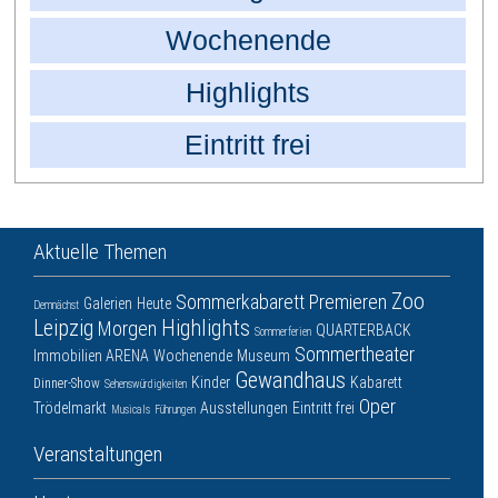
Wochenende
Highlights
Eintritt frei
Aktuelle Themen
Zoo
Sommerkabarett
Premieren
Galerien
Heute
Demnächst
Leipzig
Highlights
Morgen
QUARTERBACK
Sommerferien
Sommertheater
Immobilien ARENA
Wochenende
Museum
Gewandhaus
Kinder
Kabarett
Dinner-Show
Sehenswürdigkeiten
Oper
Trödelmarkt
Ausstellungen
Eintritt frei
Musicals
Führungen
Veranstaltungen