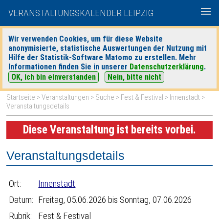
VERANSTALTUNGSKALENDER LEIPZIG
Wir verwenden Cookies, um für diese Website
anonymisierte, statistische Auswertungen der Nutzung mit
|
|
Hilfe der Statistik-Software Matomo zu erstellen. Mehr
heute
morgen
Detaillierte Suche
Informationen finden Sie in unserer
Datenschutzerklärung
.
OK, ich bin einverstanden
Nein, bitte nicht
Startseite
>
Veranstaltungen
>
Suche
>
Fest & Festival
>
Innenstadt
>
Veranstaltungsdetails
Diese Veranstaltung ist bereits vorbei.
Veranstaltungsdetails
Ort:
Innenstadt
Datum:
Freitag, 05.06.2026 bis Sonntag, 07.06.2026
Rubrik:
Fest & Festival