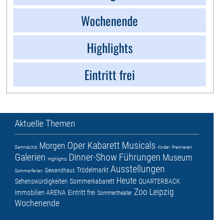
Wochenende
Highlights
Eintritt frei
Aktuelle Themen
Oper
Kabarett
Musicals
Morgen
Demnächst
Kinder
Premieren
Galerien
Dinner-Show
Führungen
Museum
Highlights
Ausstellungen
Trödelmarkt
Gewandhaus
Sommerferien
Heute
Sehenswürdigkeiten
Sommerkabarett
QUARTERBACK
Zoo Leipzig
Immobilien ARENA
Eintritt frei
Sommertheater
Wochenende