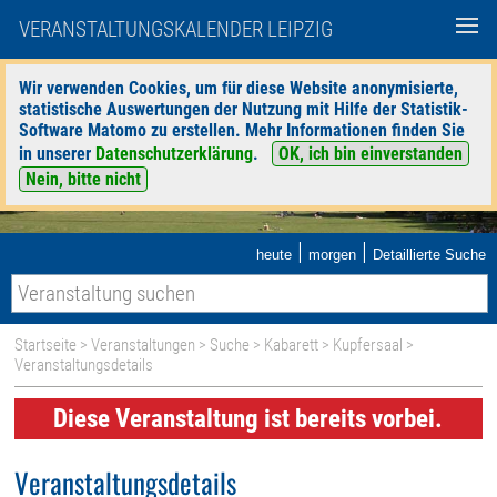
VERANSTALTUNGSKALENDER LEIPZIG
Wir verwenden Cookies, um für diese Website anonymisierte,
statistische Auswertungen der Nutzung mit Hilfe der Statistik-
Software Matomo zu erstellen. Mehr Informationen finden Sie
in unserer
Datenschutzerklärung
.
OK, ich bin einverstanden
Nein, bitte nicht
|
|
heute
morgen
Detaillierte Suche
Startseite
>
Veranstaltungen
>
Suche
>
Kabarett
>
Kupfersaal
>
Veranstaltungsdetails
Diese Veranstaltung ist bereits vorbei.
Veranstaltungsdetails