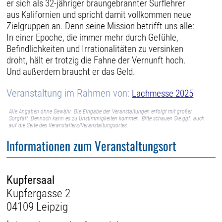
er sich als 32-jähriger braungebrannter Surflehrer
aus Kalifornien und spricht damit vollkommen neue
Zielgruppen an. Denn seine Mission betrifft uns alle:
In einer Epoche, die immer mehr durch Gefühle,
Befindlichkeiten und Irrationalitäten zu versinken
droht, hält er trotzig die Fahne der Vernunft hoch.
Und außerdem braucht er das Geld.
Veranstaltung im Rahmen von:
Lachmesse 2025
Alle Angaben ohne Gewähr. Die Eingabe der Veranstaltungen erfolgt mit großer
Sorgfalt. Dennoch kann es zu Unstimmigkeiten kommen. Bitte schauen Sie ggf. auch
auf die Seite des Veranstalters/Veranstaltungsortes.
Informationen zum Veranstaltungsort
Kupfersaal
Kupfergasse 2
04109 Leipzig