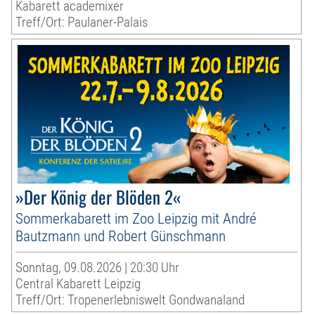
Kabarett academixer
Treff/Ort: Paulaner-Palais
»Der König der Blöden 2«
Sommerkabarett im Zoo Leipzig mit André
Bautzmann und Robert Günschmann
Sonntag, 09.08.2026 | 20:30 Uhr
Central Kabarett Leipzig
Treff/Ort: Tropenerlebniswelt Gondwanaland