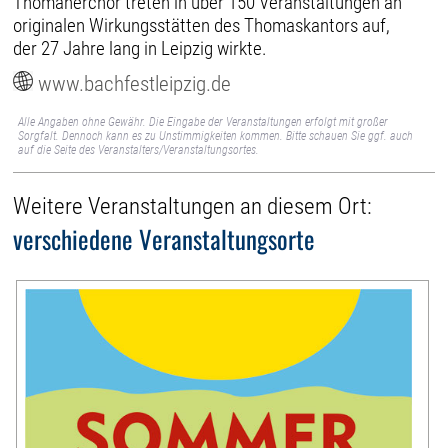
Thomanerchor treten in über 150 Veranstaltungen an
originalen Wirkungsstätten des Thomaskantors auf,
der 27 Jahre lang in Leipzig wirkte.
www.bachfestleipzig.de
Alle Angaben ohne Gewähr. Die Eingabe der Veranstaltungen erfolgt mit großer
Sorgfalt. Dennoch kann es zu Unstimmigkeiten kommen. Bitte schauen Sie ggf. auch
auf die Seite des Veranstalters/Veranstaltungsortes.
Weitere Veranstaltungen an diesem Ort:
verschiedene Veranstaltungsorte