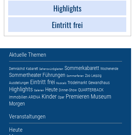
Highlights
Eintritt frei
Aktuelle Themen
Sommerkabarett
Demnächst
Kabarett
Wochenende
Sehenswürdigkeiten
Sommertheater
Führungen
Zoo Leipzig
Sommerferien
Eintritt frei
Trödelmarkt
Gewandhaus
Ausstellungen
Musicals
Highlights
Heute
QUARTERBACK
Dinner-Show
Galerien
Kinder
Premieren
Museum
Immobilien ARENA
Oper
Morgen
Veranstaltungen
Heute