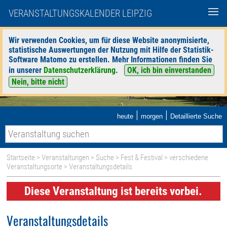
VERANSTALTUNGSKALENDER LEIPZIG
Wir verwenden Cookies, um für diese Website anonymisierte,
statistische Auswertungen der Nutzung mit Hilfe der Statistik-
Software Matomo zu erstellen. Mehr Informationen finden Sie
in unserer
Datenschutzerklärung
.
OK, ich bin einverstanden
Nein, bitte nicht
|
|
heute
morgen
Detaillierte Suche
Startseite
>
Veranstaltungen
>
Suche
>
Fest & Festival
>
verschiedene
Veranstaltungsorte
> Veranstaltungsdetails
Diese Veranstaltung ist bereits vorbei.
Veranstaltungsdetails