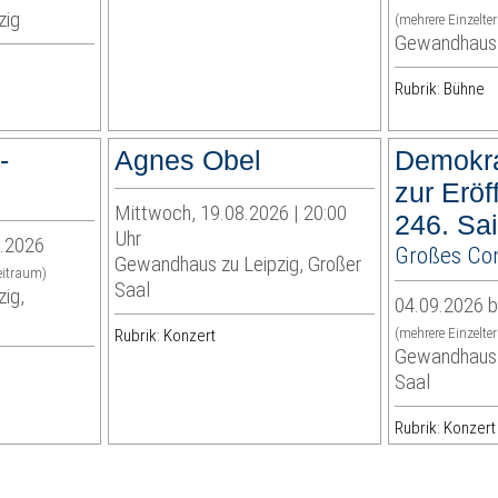
zig
(mehrere Einzelte
Gewandhaus 
Rubrik: Bühne
-
Agnes Obel
Demokra
zur Eröf
Mittwoch, 19.08.2026 | 20:00
246. Sa
Uhr
0.2026
Großes Co
Gewandhaus zu Leipzig, Großer
eitraum)
Saal
ig,
04.09.2026 b
(mehrere Einzelte
Rubrik: Konzert
Gewandhaus z
Saal
Rubrik: Konzert