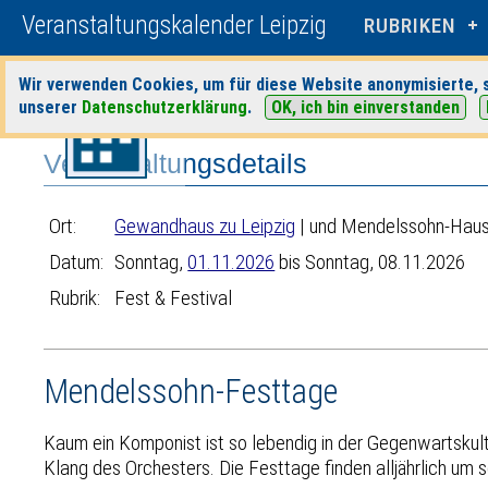
Veranstaltungskalender Leipzig
RUBRIKEN
Wir verwenden Cookies, um für diese Website anonymisierte, s
Startseite
>
Veranstaltungen
>
Suche
>
Fest & Festival
>
Gewandhaus
unserer
Datenschutzerklärung
.
OK, ich bin einverstanden
Veranstaltungsdetails
Ort:
Gewandhaus zu Leipzig
| und Mendelssohn-Hau
Datum:
Sonntag,
01.11.2026
bis Sonntag, 08.11.2026
Rubrik:
Fest & Festival
Mendelssohn-Festtage
Kaum ein Komponist ist so lebendig in der Gegenwartskul
Klang des Orchesters. Die Festtage finden alljährlich u