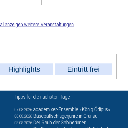
weitere Veranstaltungen
Highlights
Eintritt frei
Tipps für die nächsten Tage
academixer-Ensemble »König Ödipus«
07.08.2026
Baseballschlägerjahre in Grünau
06.08.2026
Der Raub der Sabinerinnen
08.08.2026