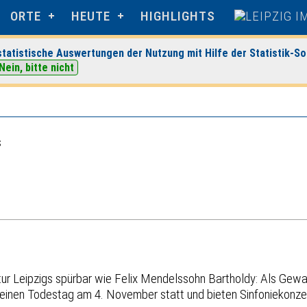
ORTE
HEUTE
HIGHLIGHTS
tatistische Auswertungen der Nutzung mit Hilfe der Statistik-So
 zu Leipzig
> Veranstaltungsdetails
Nein, bitte nicht
s
tur Leipzigs spürbar wie Felix Mendelssohn Bartholdy: Als Gew
m seinen Todestag am 4. November statt und bieten Sinfonieko