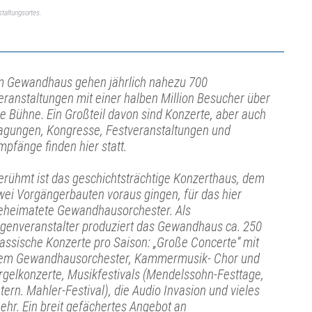
taltungsortes.
m Gewandhaus gehen jährlich nahezu 700
eranstaltungen mit einer halben Million Besucher über
ie Bühne. Ein Großteil davon sind Konzerte, aber auch
agungen, Kongresse, Festveranstaltungen und
mpfänge finden hier statt.
erühmt ist das geschichtsträchtige Konzerthaus, dem
wei Vorgängerbauten voraus gingen, für das hier
eheimatete Gewandhausorchester. Als
igenveranstalter produziert das Gewandhaus ca. 250
lassische Konzerte pro Saison: „Große Concerte“ mit
em Gewandhausorchester, Kammermusik- Chor und
rgelkonzerte, Musikfestivals (Mendelssohn-Festtage,
ntern. Mahler-Festival), die Audio Invasion und vieles
ehr. Ein breit gefächertes Angebot an