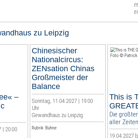
m
e
andhaus zu Leipzig
Chinesischer
Nationalcircus:
ZENsation Chinas
Großmeister der
Balance
ee« –
This is
Sonntag, 11.04.2027 | 19:00
ic
GREAT
Uhr
Die größten
Gewandhaus zu Leipzig
aller Zeite
Rubrik: Bühne
 | 20:00
19.04.2027 b