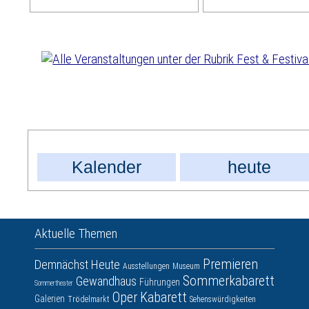
Kalender
heute
Aktuelle Themen
Premieren
Demnächst
Heute
Ausstellungen
Museum
Sommerkabarett
Gewandhaus
Führungen
Sommertheater
Oper
Kabarett
Galerien
Trödelmarkt
Sehenswürdigkeiten