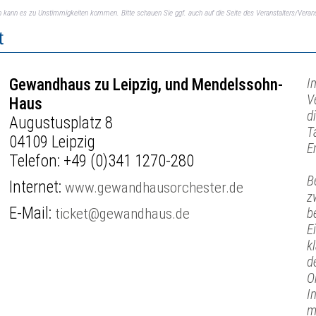
ch kann es zu Unstimmigkeiten kommen. Bitte schauen Sie ggf. auch auf die Seite des Veranstalters/Verans
t
Gewandhaus zu Leipzig, und Mendelssohn-
I
V
Haus
d
Augustusplatz 8
T
04109 Leipzig
E
Telefon:
+49 (0)341 1270-280
B
Internet:
www.gewandhausorchester.de
z
E-Mail:
ticket@gewandhaus.de
b
E
k
d
O
I
m